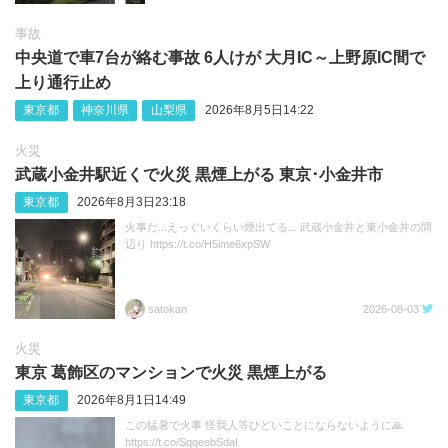
事故
中央道で車7台が絡む事故 6人けが 大月IC～上野原IC間で
上り通行止め
東京都
神奈川県
山梨県
2026年8月5日14:22
火災
武蔵小金井駅近くで火災 黒煙上がる 東京･小金井市
東京都
2026年8月3日23:18
火事だ...えっぐいくらい煙出てる... 武蔵小金井と東小金井の間
辺り https://t.co/H5ime6xpSW
satokan
2026-08-03
火災
東京 葛飾区のマンションで火災 黒煙上がる
東京都
2026年8月1日14:49
この猛暑で火事 怪我人等ひどいことにならないように🙏
https://t.co/SqqeebSdaI