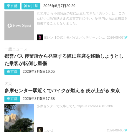
東京都
神奈川県
2026年8月7日20:29
2021年から小田急線の駅に設置してきた「充レン」は、この
たび小田急電鉄さまの運営方針に伴い、駅構内から設置機器を
撤去することとなりました。
充レン【公式】モバイルバッテリーレンタル
2026-08-07
一般ニュース
都営バス 停留所から発車する際に座席を移動しようとし
た乗客が転倒し重傷
東京都
2026年8月5日19:05
火災
多摩センター駅近くでバイクが燃える 炎が上がる 東京
東京都
2026年8月5日17:38
多摩センターで火事してた https://t.co/wo1ADG2xB6
はかせ
2026-08-05