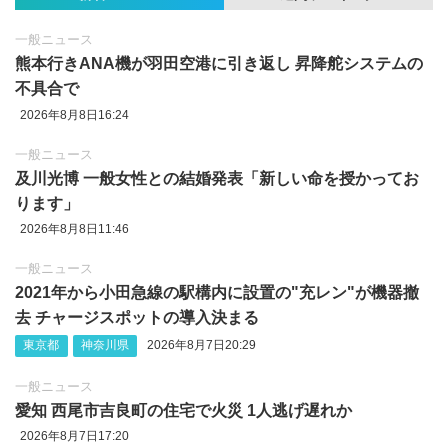
一般ニュース
熊本行きANA機が羽田空港に引き返し 昇降舵システムの
不具合で
2026年8月8日16:24
一般ニュース
及川光博 一般女性との結婚発表「新しい命を授かってお
ります」
2026年8月8日11:46
一般ニュース
2021年から小田急線の駅構内に設置の"充レン"が機器撤
去 チャージスポットの導入決まる
東京都
神奈川県
2026年8月7日20:29
一般ニュース
愛知 西尾市吉良町の住宅で火災 1人逃げ遅れか
2026年8月7日17:20