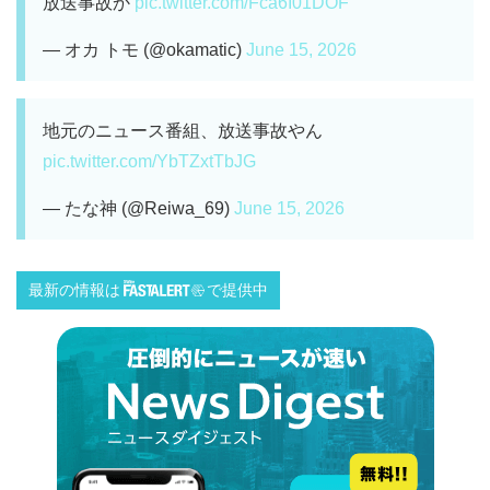
放送事故か
pic.twitter.com/Fca6I01DOF
— オカ トモ (@okamatic)
June 15, 2026
地元のニュース番組、放送事故やん
pic.twitter.com/YbTZxtTbJG
— たな神 (@Reiwa_69)
June 15, 2026
最新の情報は
で提供中