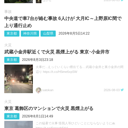
はかせ
2026-08-05
事故
中央道で車7台が絡む事故 6人けが 大月IC～上野原IC間で
上り通行止め
東京都
神奈川県
山梨県
2026年8月5日14:22
火災
武蔵小金井駅近くで火災 黒煙上がる 東京･小金井市
東京都
2026年8月3日23:18
火事だ...えっぐいくらい煙出てる... 武蔵小金井と東小金井の間
辺り https://t.co/H5ime6xpSW
satokan
2026-08-03
火災
東京 葛飾区のマンションで火災 黒煙上がる
東京都
2026年8月1日14:49
この猛暑で火事 怪我人等ひどいことにならないように🙏