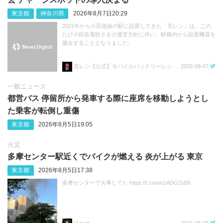
東京都
神奈川県
2026年8月7日20:29
2021年から小田急線の駅に設置してきた「充レン」は、この
たび小田急電鉄さまの運営方針に伴い、駅構内から設置機器を
撤去することとなりました。
充レン【公式】モバイルバッテリーレンタル
2026-08-07
一般ニュース
都営バス 停留所から発車する際に座席を移動しようとし
た乗客が転倒し重傷
東京都
2026年8月5日19:05
火災
多摩センター駅近くでバイクが燃える 炎が上がる 東京
東京都
2026年8月5日17:38
多摩センターで火事してた https://t.co/wo1ADG2xB6