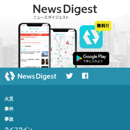
火災
事件
事故
ライフライン