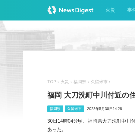
火災
事
TOP
火災
福岡県
久留米市
福岡 大刀洗町中川付近の
福岡県
久留米市
2023年5月30日14:28
30日14時04分頃、福岡県大刀洗町中
あった。