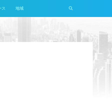
ース
地域