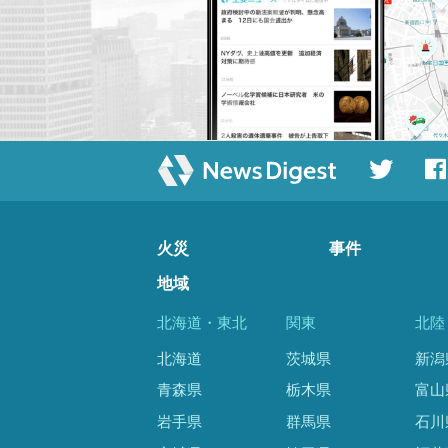
火災
事件
地域
北海道・東北
関東
北陸
北海道
茨城県
新潟
青森県
栃木県
富山
岩手県
群馬県
石川