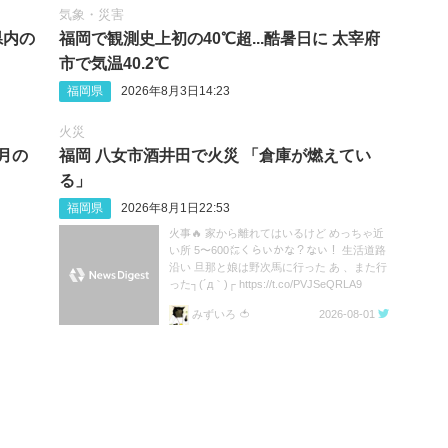
気象・災害
県内の
福岡で観測史上初の40℃超...酷暑日に 太宰府
市で気温40.2℃
福岡県
2026年8月3日14:23
火災
8月の
福岡 八女市酒井田で火災 「倉庫が燃えてい
る」
福岡県
2026年8月1日22:53
火事🔥 家から離れてはいるけど めっちゃ近
い所 5〜600㍍くらいかな？ない！ 生活道路
沿い 旦那と娘は野次馬に行った あ 、また行
った┐(´д｀)┌ https://t.co/PVJSeQRLA9
みずいろ 🍅
2026-08-01