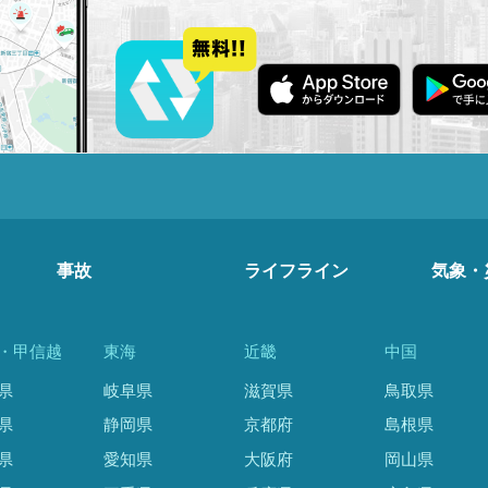
事故
ライフライン
気象・
・甲信越
東海
近畿
中国
県
岐阜県
滋賀県
鳥取県
県
静岡県
京都府
島根県
県
愛知県
大阪府
岡山県