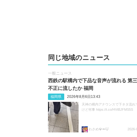
同じ地域のニュース
一般ニュース
西鉄の駅構内で下品な音声が流れる 第
不正に流したか 福岡
福岡県
2026年8月6日13:43
天神の構内アナウンスで下ネタ流れ
けど何事 https://t.co/HVtBJFMS5S
わさめ💎🦈🦊
2026-