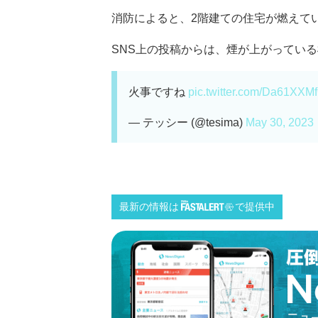
消防によると、2階建ての住宅が燃えてい
SNS上の投稿からは、煙が上がっている様
火事ですね
pic.twitter.com/Da61XXM
— テッシー (@tesima)
May 30, 2023
最新の情報は
で提供中