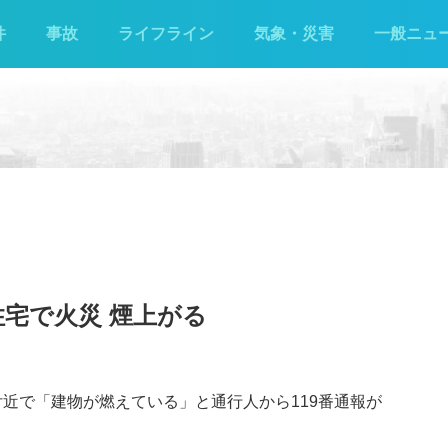
件
事故
ライフライン
気象・災害
一般ニュ
住宅で火災 煙上がる
川付近で「建物が燃えている」と通行人から119番通報が