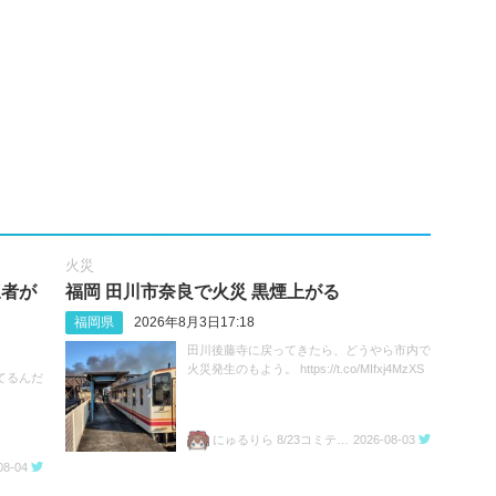
火災
三者が
福岡 田川市奈良で火災 黒煙上がる
福岡県
2026年8月3日17:18
田川後藤寺に戻ってきたら、どうやら市内で
火災発生のもよう。 https://t.co/MIfxj4MzXS
てるんだ
にゅるりら 8/23コミティア157 ち04a
2026-08-03
08-04