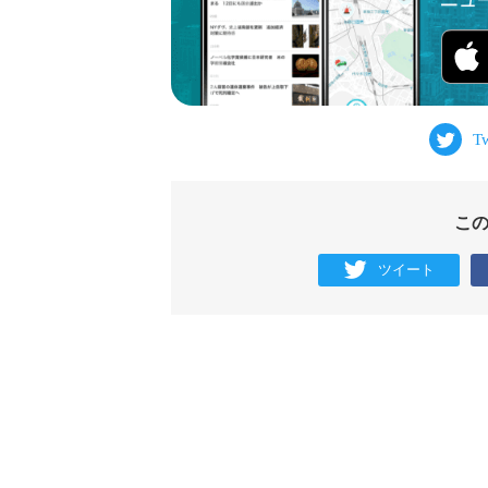
こ
ツイート