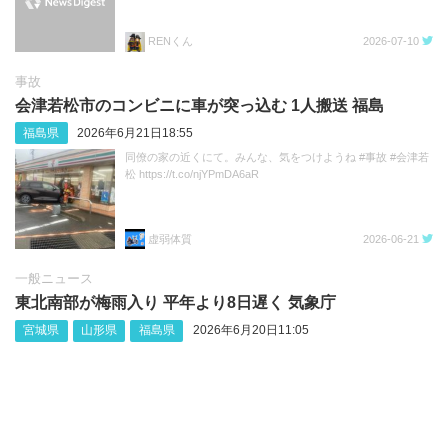
RENくん
2026-07-10
事故
会津若松市のコンビニに車が突っ込む 1人搬送 福島
福島県
2026年6月21日18:55
同僚の家の近くにて。みんな、気をつけようね #事故 #会津若
松 https://t.co/njYPmDA6aR
虚弱体質
2026-06-21
一般ニュース
東北南部が梅雨入り 平年より8日遅く 気象庁
宮城県
山形県
福島県
2026年6月20日11:05