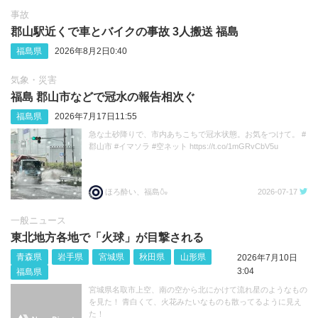
事故
郡山駅近くで車とバイクの事故 3人搬送 福島
福島県
2026年8月2日0:40
気象・災害
福島 郡山市などで冠水の報告相次ぐ
福島県
2026年7月17日11:55
急な土砂降りで、市内あちこちで冠水状態。お気をつけて。 #
郡山市 #イマソラ #空ネット https://t.co/1mGRvCbV5u
ほろ酔い、福島🍶
2026-07-17
一般ニュース
東北地方各地で「火球」が目撃される
青森県
岩手県
宮城県
秋田県
山形県
2026年7月10日
3:04
福島県
宮城県名取市上空、南の空から北にかけて流れ星のようなもの
を見た！ 青白くて、火花みたいなものも散ってるように見え
た！