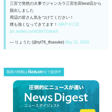
三宮で突然の火事でジャンカラ三宮生田beat店から
脱出しました
周辺の皆さん気をつけてください！
煙も強くなってきてます！
#神戸
#三宮
pic.twitter.com/EB872i9oeX
— りょうた (@ryt76_tfsasuke)
May 31, 2026
最新の情報は
で提供中