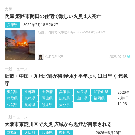
火災
兵庫 姫路市岡田の住宅で激しい火災 1人死亡
兵庫県
2026年7月18日20:27
姫路、岡田で火事😱 https://t.co/RVOtQyvBb2
KUROSUKE
2026-07-18
一般ニュース
近畿・中国・九州北部が梅雨明け 平年より11日早く 気象
庁
滋賀県
京都府
大阪府
兵庫県
奈良県
和歌山県
2026年
鳥取県
島根県
岡山県
広島県
山口県
福岡県
7月8日
11:06
佐賀県
長崎県
熊本県
大分県
一般ニュース
大阪市東淀川区で火災 広域から黒煙が目撃される
京都府
大阪府
兵庫県
奈良県
2026年6月28日