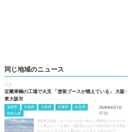
同じ地域のニュース
火災
近畿車輛の工場で火災 「塗装ブースが燃えている」 大阪･
東大阪市
滋賀県
京都府
大阪府
兵庫県
奈良県
2026年8月7日
17:11
和歌山県
消防車10台近く走って行ったなー思たら 徳庵辺りからモクモ
クと煙上がってる 細かい場所知らんけど稲田本町から今津北
辺りかな？ ワンチャン通られへんかも？ お気を付けて