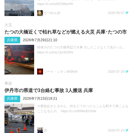
https://t.co/niJRZWbsHH
なつめん@
2026-08-07
火災
たつの大橋近くで枯れ草などが燃える火災 兵庫･たつの市
兵庫県
2026年7月29日21:10
揖保川のたつの大橋周辺で火事 大したことなくて良かった。
https://t.co/mLCjm3D2Re
ジーク・ジオンMSN04
2026-07-29
事故
伊丹市の県道で3台絡む事故 3人搬送 兵庫
兵庫県
2026年7月23日19:21
大事故起きとるやん。何をどうやったらこんな町中で車こんな
ことなるんや。 https://t.co/90WtuEOHAI
吉
2026-07-23