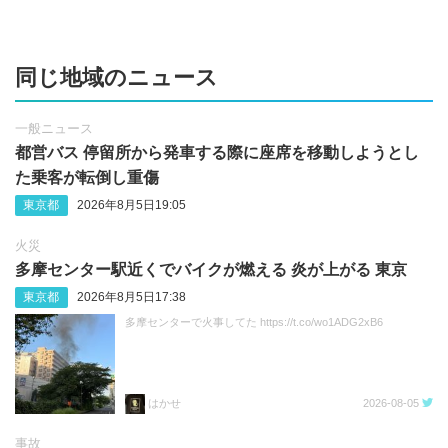
同じ地域のニュース
一般ニュース
都営バス 停留所から発車する際に座席を移動しようとし
た乗客が転倒し重傷
東京都
2026年8月5日19:05
火災
多摩センター駅近くでバイクが燃える 炎が上がる 東京
東京都
2026年8月5日17:38
多摩センターで火事してた https://t.co/wo1ADG2xB6
はかせ
2026-08-05
事故