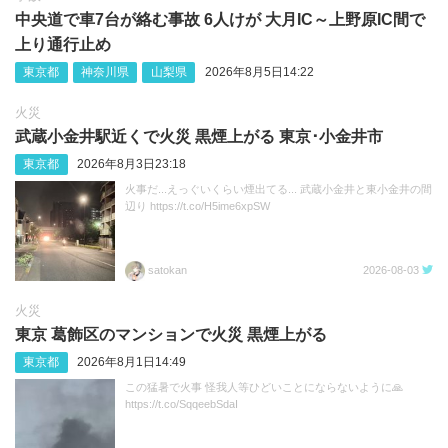
中央道で車7台が絡む事故 6人けが 大月IC～上野原IC間で
上り通行止め
東京都
神奈川県
山梨県
2026年8月5日14:22
火災
武蔵小金井駅近くで火災 黒煙上がる 東京･小金井市
東京都
2026年8月3日23:18
火事だ...えっぐいくらい煙出てる... 武蔵小金井と東小金井の間
辺り https://t.co/H5ime6xpSW
satokan
2026-08-03
火災
東京 葛飾区のマンションで火災 黒煙上がる
東京都
2026年8月1日14:49
この猛暑で火事 怪我人等ひどいことにならないように🙏
https://t.co/SqqeebSdaI