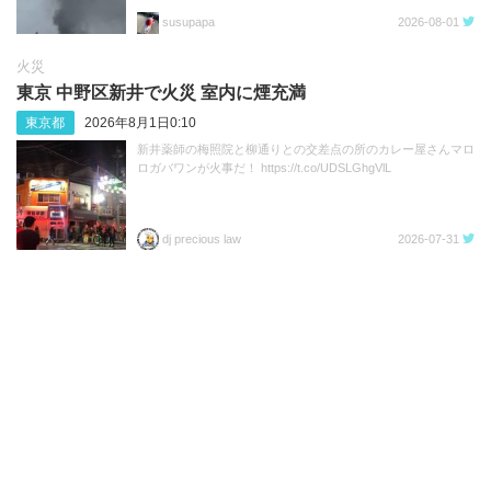
susupapa
2026-08-01
火災
東京 中野区新井で火災 室内に煙充満
東京都
2026年8月1日0:10
新井薬師の梅照院と柳通りとの交差点の所のカレー屋さんマロ
ロガバワンが火事だ！ https://t.co/UDSLGhgVlL
dj precious law
2026-07-31