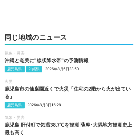
同じ地域のニュース
気象・災害
沖縄‪と奄美に"線状降水帯"の予測情報
鹿児島県
沖縄県
2026年8月6日23:50
火災
鹿児島市の仙巌園近くで火災「住宅の2階から火が出てい
る」
鹿児島県
2026年8月3日16:28
気象・災害
鹿児島 肝付町で気温38.7℃を観測 薩摩･大隅地方観測史上
最も高く