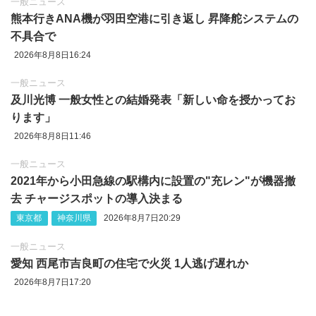
一般ニュース
熊本行きANA機が羽田空港に引き返し 昇降舵システムの
不具合で
2026年8月8日16:24
一般ニュース
及川光博 一般女性との結婚発表「新しい命を授かってお
ります」
2026年8月8日11:46
一般ニュース
2021年から小田急線の駅構内に設置の"充レン"が機器撤
去 チャージスポットの導入決まる
東京都
神奈川県
2026年8月7日20:29
一般ニュース
愛知 西尾市吉良町の住宅で火災 1人逃げ遅れか
2026年8月7日17:20