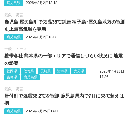
鹿児島県
2026年8月2日13:18
気象・災害
鹿児島 屋久島町で気温36℃到達 種子島･屋久島地方の観測
史上最高気温を更新
鹿児島県
2026年8月2日13:08
一般ニュース
携帯各社 熊本県の一部エリアで通信しづらい状況に 地震
の影響
福岡県
佐賀県
長崎県
熊本県
大分県
2026年7月28日
17:36
宮崎県
鹿児島県
気象・災害
肝付町で気温38.2℃を観測 鹿児島県内で7月に38℃超えは
初
鹿児島県
2026年7月25日14:00