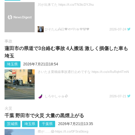
川が出来てた https://t.co/TN3tcDYJhu
ひそたん👼🏻💖🐟️💛/🍚💙🐼🧡
2026-07-24
事故
蓮田市の県道で3台絡む事故 4人搬送 激しく損傷した車も
埼玉
埼玉県
2026年7月21日18:54
さいたま栗橋線事故通行止めですな https://t.co/xRuRqh4TmN
しろやしゃ🍙🥀
2026-07-21
火災
千葉 野田市で火災 大量の黒煙上がる
茨城県
埼玉県
千葉県
2026年7月21日13:35
煙が……😱 https://t.co/0FSra5loxg