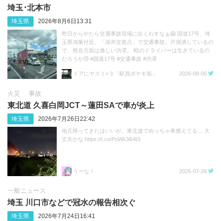
埼玉･北本市
埼玉県
2026年8月6日13:31
昨日からやたら交通事故現場に出くわすなぁ😱 国道17号、埼
玉県鴻巣付近、「深井交差点」で交通事故。片側潰しているの
で、熊谷方面は激しい渋滞。 軽のドライバーは生きているの
だろうか😓 #国道17号 #交通事故 #渋滞
https://t.co/sGeXdbCMfk
ドアにヤスミ×３「駅員ボヤキ垢」
2026-08-06
火災
事故
東北道 久喜白岡JCT～蓮田SAで車が炎上
埼玉県
2026年7月26日22:42
地元帰ってきたはいいが、東北道でめっちゃ車燃えてる… 大
丈夫かな https://t.co/PoWk3i54tS
うーな！
2026-07-26
一般ニュース
埼玉 川口市などで冠水の報告相次ぐ
埼玉県
2026年7月24日16:41