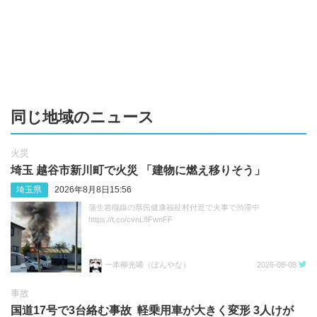
同じ地域のニュース
火災
埼玉 越谷市新川町で火災 「建物に燃え移りそう」
埼玉県
2026年8月8日15:56
蒲生岩槻線の県民健康福祉村付近で火事で渋滞中
https://t.co/cvnL8FwnFF
一本柳光唏（ぽんやな）
2026-08-08
事故
国道17号で3台絡む事故 軽乗用車が大きく変形 3人けが