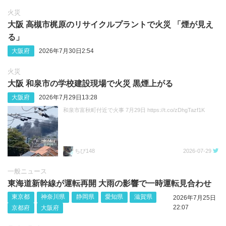
火災
大阪 高槻市梶原のリサイクルプラントで火災 「煙が見え
る」
大阪府
2026年7月30日2:54
火災
大阪 和泉市の学校建設現場で火災 黒煙上がる
大阪府
2026年7月29日13:28
和泉市富秋町付近で火事 7月29日 https://t.co/zDhgTazf1K
ちび148
2026-07-29
一般ニュース
東海道新幹線が運転再開 大雨の影響で一時運転見合わせ
東京都
神奈川県
静岡県
愛知県
滋賀県
2026年7月25日
22:07
京都府
大阪府