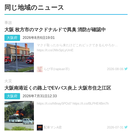
同じ地域のニュース
事故
大阪 枚方市のマクドナルドで異臭 消防が確認中
大阪府
2026年8月6日19:01
マクド取ったから来たけどこれピックできるんやろか…
https://t.co/JMxSpLyUmE
らぴ🐰(rapisan🐰)
2026-08-06
火災
大阪南港近くの路上でEVバス炎上 大阪市住之江区
大阪府
2026年7月31日12:33
https://t.co/h8nay5POd7 https://t.co/BLPHE4Bm7h
配車マンA君
2026-07-31