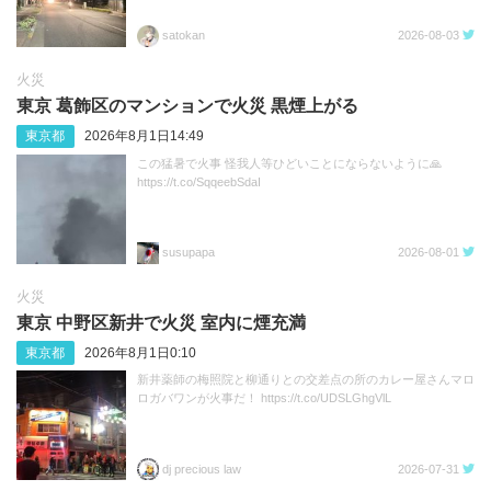
satokan
2026-08-03
火災
東京 葛飾区のマンションで火災 黒煙上がる
東京都
2026年8月1日14:49
この猛暑で火事 怪我人等ひどいことにならないように🙏
https://t.co/SqqeebSdaI
susupapa
2026-08-01
火災
東京 中野区新井で火災 室内に煙充満
東京都
2026年8月1日0:10
新井薬師の梅照院と柳通りとの交差点の所のカレー屋さんマロ
ロガバワンが火事だ！ https://t.co/UDSLGhgVlL
dj precious law
2026-07-31