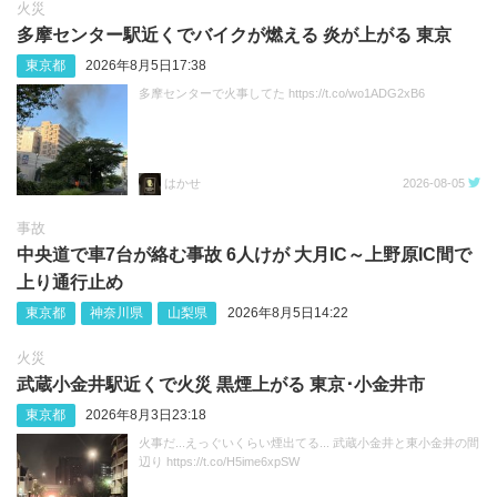
火災
多摩センター駅近くでバイクが燃える 炎が上がる 東京
東京都
2026年8月5日17:38
多摩センターで火事してた https://t.co/wo1ADG2xB6
はかせ
2026-08-05
事故
中央道で車7台が絡む事故 6人けが 大月IC～上野原IC間で
上り通行止め
東京都
神奈川県
山梨県
2026年8月5日14:22
火災
武蔵小金井駅近くで火災 黒煙上がる 東京･小金井市
東京都
2026年8月3日23:18
火事だ...えっぐいくらい煙出てる... 武蔵小金井と東小金井の間
辺り https://t.co/H5ime6xpSW