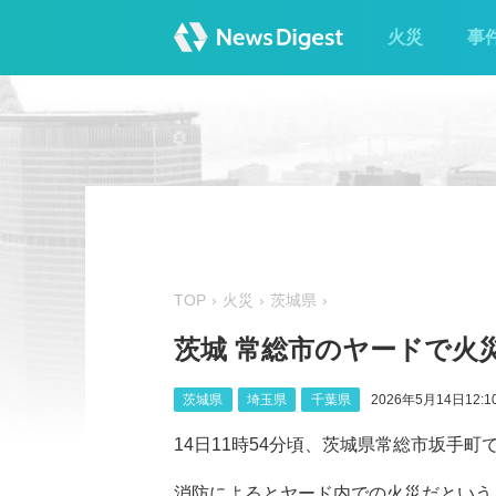
火災
事
TOP
火災
茨城県
茨城 常総市のヤードで火
茨城県
埼玉県
千葉県
2026年5月14日12:1
14日11時54分頃、茨城県常総市坂手
消防によるとヤード内での火災だという