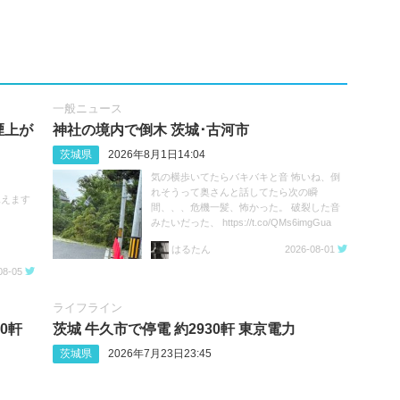
一般ニュース
煙上が
神社の境内で倒木 茨城･古河市
茨城県
2026年8月1日14:04
気の横歩いてたらバキバキと音 怖いね、倒
れそうって奥さんと話してたら次の瞬
見えます
間、、、危機一髪、怖かった。 破裂した音
みたいだった、 https://t.co/QMs6imgGua
はるたん
2026-08-01
08-05
ライフライン
0軒
茨城 牛久市で停電 約2930軒 東京電力
茨城県
2026年7月23日23:45