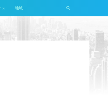
ース
地域