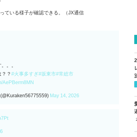
っている様子が確認できる。（JX通信
す。。。
は？？
#火事多すぎ
#坂東市
#常総市
com/AePBerm8MN
uraken56775559)
May 14, 2026
p7Pt
26