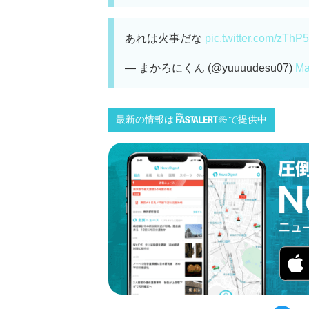
あれは火事だな
pic.twitter.com/zThP
— まかろにくん (@yuuuudesu07)
Ma
最新の情報は
で提供中