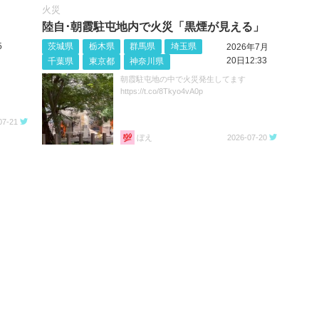
火災
陸自･朝霞駐屯地内で火災「黒煙が見える」
5
茨城県
栃木県
群馬県
埼玉県
2026年7月
20日12:33
千葉県
東京都
神奈川県
朝霞駐屯地の中で火災発生してます
https://t.co/8Tkyo4vA0p
07-21
ぼえ
2026-07-20