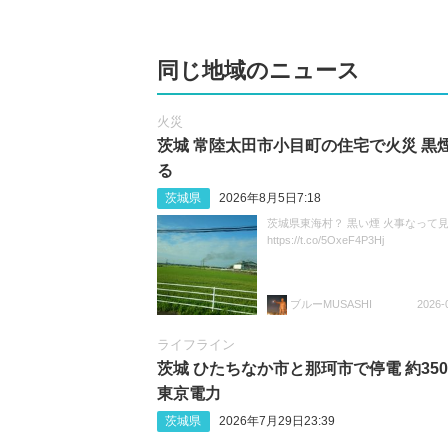
同じ地域のニュース
火災
茨城 常陸太田市小目町の住宅で火災 黒
る
茨城県
2026年8月5日7:18
茨城県東海村？ 黒い煙 火事なって
https://t.co/5OxeF4P3Hj
ブルーMUSASHI
2026-
ライフライン
茨城 ひたちなか市と那珂市で停電 約350
東京電力
茨城県
2026年7月29日23:39