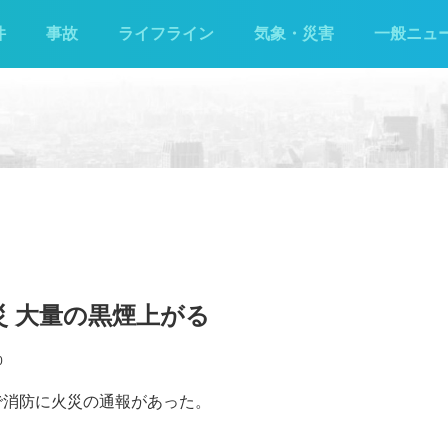
件
事故
ライフライン
気象・災害
一般ニュ
災 大量の黒煙上がる
0
町で消防に火災の通報があった。
。