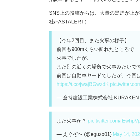
SNS上の投稿からは、大量の黒煙が上が
社/FASTALERT）
【今年2回目、また火事の様子】
前回も900mくらい離れたところで
火事でしたが、
また別の近くの場所で火事みたいで
前回は自動車ヤードでしたが、今回
https://t.co/jwajBGwzdK
pic.twitter.
— 倉持建設工業株式会社 KURAKEN (@K
また火事か？
pic.twitter.com/rEwhpV
— えぐぞ〜 (@eguzo01)
May 14, 20