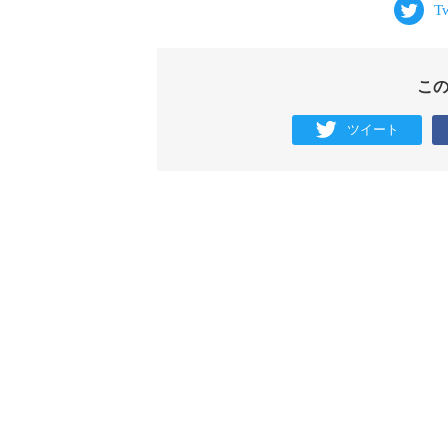
こ
ツイート