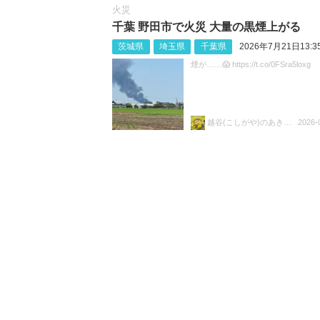
火災
千葉 野田市で火災 大量の黒煙上がる
茨城県
埼玉県
千葉県
2026年7月21日13:3
煙が……😱 https://t.co/0FSra5loxg
越谷(こしがや)のあきらちゃん
2026-