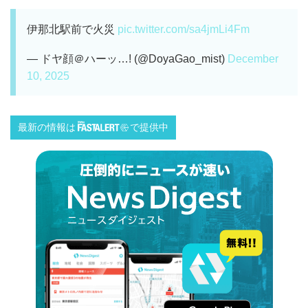
伊那北駅前で火災
pic.twitter.com/sa4jmLi4Fm
— ドヤ顔＠ハーッ…! (@DoyaGao_mist)
December
10, 2025
最新の情報は
で提供中