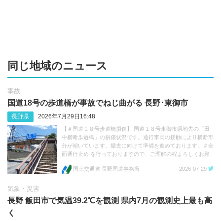
同じ地域のニュース
事故
国道18号の歩道橋が事故でねじ曲がる 長野･‬東御市
長野県
2026年7月29日16:48
【＃国道１８号歩道橋損傷】 国道１８号東御市県地先の「田
中横断歩道橋」の損傷状況です。通行車両の接触により横断部
分が傾いています。撤去に向けて準備を進めております。＃全
面通行止め を行っておりますので、ご理解の程よろしくお願
いします。 https://t.co/FFvc7Q3mwp https://t.co/1e11TQhkua
国土交通省 長野国道事務所
2026-07-29
気象・災害
長野 飯田市で気温39.2℃を観測 県内7月の観測史上最も高
く