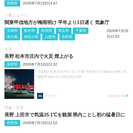
長野県
2026年7月23日14:47
一般ニュース
関東甲信地方が梅雨明け 平年より1日遅く 気象庁
茨城県
栃木県
群馬県
埼玉県
千葉県
2026年7月20
日11:03
東京都
神奈川県
山梨県
長野県
火災
長野 松本市庄内で火災 煙上がる
長野県
2026年7月10日21:32
【速報】松本市庄内2丁目で火事 市街地で2日連続の火事に現
場騒然 https://t.co/2QnKrkI10D
マツサイ
2026-07-10
気象・災害
長野 上田市で気温35.1℃を観測 県内ことし初の猛暑日に
長野県
2026年7月10日12:52