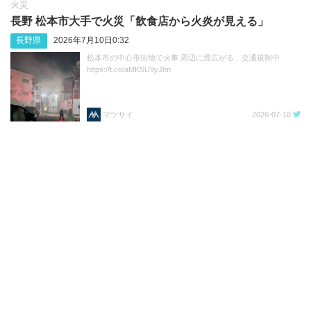
火災
長野 松本市大手で火災「飲食店から火炎が見える」
長野県
2026年7月10日0:32
松本市の中心市街地で火事 周辺に煙広がる…交通規制中
https://t.co/aMKSU9yJhn
マツサイ
2026-07-10