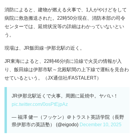
消防によると、建物が燃える火事で、1人がやけどをして
病院に救急搬送された。22時50分現在、消防本部の司令
センターでは、延焼状況等の詳細はわかっていないとい
う。
現場は、JR飯田線･伊那北駅の近く。
JR東海によると、22時46分頃に沿線で火災の情報が入
り、飯田線は伊那市駅～北殿駅間の上下線で運転を見合わ
せているという。（JX通信社/FASTALERT）
JR伊那北駅近くで火事。周囲に延焼中。ヤバい！
pic.twitter.com/0osPtEjpAz
— 福澤 健一（フッケン）＠トラスト英語学院（長野
県伊那市の英語塾） (@eigodo)
December 10, 2025