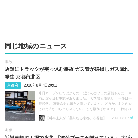
同じ地域のニュース
事故
店舗にトラックが突っ込む事故 ガス管が破損しガス漏れ
発生 京都市北区
京都府
2026年8月7日20:01
昨日オープンしたばかりの、 近くのカフェの店舗さんに、 車
両が突っ込む事故がありました。 ガス管も破損し、 一帯は一
時騒然。 避難命令も出たと聞いています。 どうか、おけがを
された方がいらっしゃらないことを願うばかりです。 行灯の
点灯式は明日8月8日(土)に 延期となりました。
【料亭主人が「美味なる京都」を発信】さくらい のぼる 京都上賀茂 料亭主人兼料理人
2026-08-07
https://t.co/jcwPJIQv22 https://t.co/GaPGD6hgxg
火災
近畿車輛の工場で火災 「塗装ブースが燃えている」 大阪･