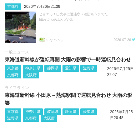
京都府
2026年7月26日21:39
ヒョエっ！山火事に遭遇😨（消防もうきてた
https://t.co/zUXIfxVf6k
いなぺっち
2026-07-26
一般ニュース
東海道新幹線が運転再開 大雨の影響で一時運転見合わせ
東京都
神奈川県
静岡県
愛知県
滋賀県
2026年7月25日
22:07
京都府
大阪府
ライフライン
東海道新幹線 小田原～熱海駅間で運転見合わせ 大雨の影
響
東京都
神奈川県
岐阜県
静岡県
愛知県
2026年7月25
日20:48
滋賀県
京都府
大阪府