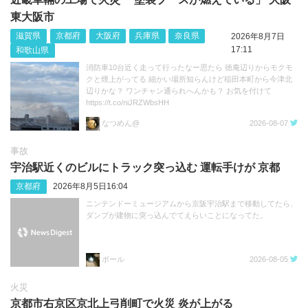
東大阪市
滋賀県
京都府
大阪府
兵庫県
奈良県
2026年8月7日
17:11
和歌山県
消防車10台近く走って行ったなー思たら 徳庵辺りからモクモ
クと煙上がってる 細かい場所知らんけど稲田本町から今津北
辺りかな？ ワンチャン通られへんかも？ お気を付けて
https://t.co/niJRZWbsHH
なつめん@
2026-08-07
事故
宇治駅近くのビルにトラック突っ込む 運転手けが 京都
京都府
2026年8月5日16:04
ニンテンドーミュージアムから京阪宇治駅まで移動してたら、
ダンプが建物に突っ込んでてえらいことになってた。
ボール
2026-08-05
火災
京都市右京区京北上弓削町で火災 炎が上がる