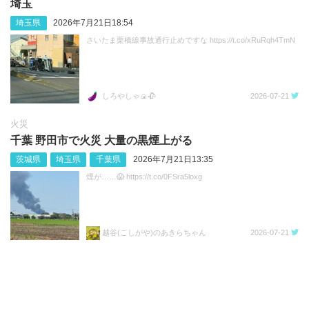
埼玉
埼玉県
2026年7月21日18:54
さいたま栗橋線事故通行止めですな https://t.co/xRuRqh4TmN
しろやしゃ🍙🥀
2026-07-21
火災
千葉 野田市で火災 大量の黒煙上がる
茨城県
埼玉県
千葉県
2026年7月21日13:35
煙が……😱 https://t.co/0FSra5loxg
越谷(こしがや)のあきらちゃん
2026-07-21