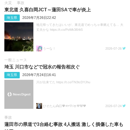
火災
事故
東北道 久喜白岡JCT～蓮田SAで車が炎上
埼玉県
2026年7月26日22:42
地元帰ってきたはいいが、東北道でめっちゃ車燃えてる… 大
丈夫かな https://t.co/PoWk3i54tS
うーな！
2026-07-26
一般ニュース
埼玉 川口市などで冠水の報告相次ぐ
埼玉県
2026年7月24日16:41
川が出来てた https://t.co/TN3tcDYJhu
ひそたん👼🏻💖🐟️💛/🍚💙🐼🧡
2026-07-24
事故
蓮田市の県道で3台絡む事故 4人搬送 激しく損傷した車も