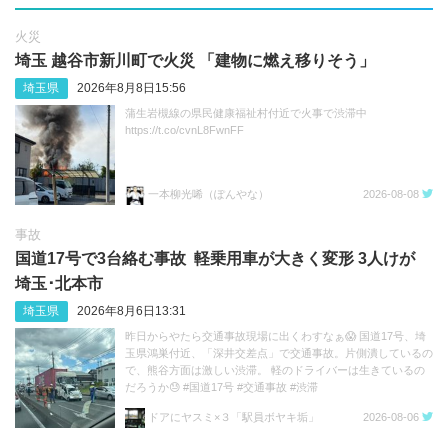
火災
埼玉 越谷市新川町で火災 「建物に燃え移りそう」
埼玉県
2026年8月8日15:56
蒲生岩槻線の県民健康福祉村付近で火事で渋滞中
https://t.co/cvnL8FwnFF
一本柳光唏（ぽんやな）
2026-08-08
事故
国道17号で3台絡む事故 軽乗用車が大きく変形 3人けが
埼玉･北本市
埼玉県
2026年8月6日13:31
昨日からやたら交通事故現場に出くわすなぁ😱 国道17号、埼
玉県鴻巣付近、「深井交差点」で交通事故。片側潰しているの
で、熊谷方面は激しい渋滞。 軽のドライバーは生きているの
だろうか😓 #国道17号 #交通事故 #渋滞
https://t.co/sGeXdbCMfk
ドアにヤスミ×３「駅員ボヤキ垢」
2026-08-06