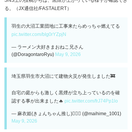
SNS上の投稿からは、黒煙が上がっている様子が確認でき
る。（JX通信社/FASTALERT）
羽生の大沼工業団地に工事来たらめっちゃ燃えてる
pic.twitter.com/bIg0rYZpjN
— ラーメン大好きまおねこ兄さん
(@DoragontaroRyu)
May 9, 2026
埼玉県羽生市大沼にて建物火災が発生しました🚒
自宅の庭からも激しく黒煙が立ち上っているのを確
認する事が出来ました🔥
pic.twitter.com/frJ74Pp1lo
— 麻衣姫(きょんちゃん推し)🧝🏻‍♀️ (@maihime_1001)
May 9, 2026