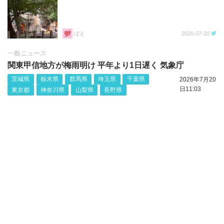
ぼえ
2026-07-20
一般ニュース
関東甲信地方が梅雨明け 平年より1日遅く 気象庁
茨城県
栃木県
群馬県
埼玉県
千葉県
2026年7月20
日11:03
東京都
神奈川県
山梨県
長野県