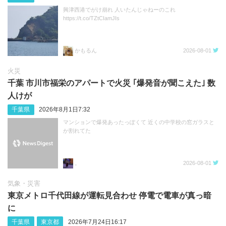
興津西港でがけ崩れ 人いたんじゃねーのこれ
https://t.co/TZtCIamJIs
かもるん
2026-08-01
火災
千葉 市川市福栄のアパートで火災 ｢爆発音が聞こえた｣ 数
人けが
千葉県
2026年8月1日7:32
マンションで爆発あったっぽくて 近くの中学校の窓ガラスと
か割れてた
。
2026-08-01
気象・災害
東京メトロ千代田線が運転見合わせ 停電で電車が真っ暗
に
千葉県
東京都
2026年7月24日16:17