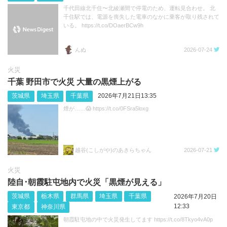
千代田線北千住〜北綾瀬間で停電のため、運転見合わせ。 北
千住駅では、電源を喪失した電車のなかに乗客が取り残されて
いる。 https://t.co/DOaerBCw9h
んぬ
2026-07-24
火災
千葉 野田市で火災 大量の黒煙上がる
茨城県
埼玉県
千葉県
2026年7月21日13:35
煙が……😱 https://t.co/0FSra5loxg
越谷(こしがや)のあきらちゃん
2026-07-21
火災
陸自･朝霞駐屯地内で火災「黒煙が見える」
茨城県
栃木県
群馬県
埼玉県
千葉県
2026年7月20日
12:33
東京都
神奈川県
朝霞駐屯地の中で火災発生してます https://t.co/8Tkyo4vA0p