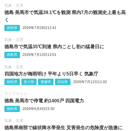
気象・災害
徳島 美馬市で気温39.1℃を観測 県内7月の観測史上最も高
く
徳島県
2026年7月28日12:41
気象・災害
徳島市で気温35℃到達 県内ことし初の猛暑日に
徳島県
2026年7月13日13:01
気象・災害
四国地方が梅雨明け 平年より5日早く 気象庁
徳島県
香川県
愛媛県
高知県
2026年7月12日11:02
ライフライン
徳島 美馬市で停電 約1400戸 四国電力
徳島県
2026年6月4日23:30
気象・災害
徳島県南部で線状降水帯発生 災害発生の危険度が急激に