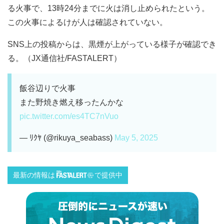
る火事で、13時24分までに火は消し止められたという。
この火事によるけが人は確認されていない。
SNS上の投稿からは、黒煙が上がっている様子が確認でき
る。（JX通信社/FASTALERT）
飯谷辺りで火事
また野焼き燃え移ったんかな
pic.twitter.com/es4TC7nVuo
— ﾘｸﾔ (@rikuya_seabass)
May 5, 2025
最新の情報は
で提供中