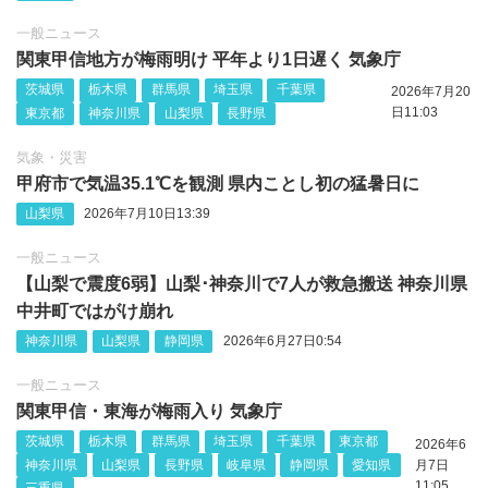
一般ニュース
関東甲信地方が梅雨明け 平年より1日遅く 気象庁
茨城県
栃木県
群馬県
埼玉県
千葉県
2026年7月20
日11:03
東京都
神奈川県
山梨県
長野県
気象・災害
甲府市で気温35.1℃を観測 県内ことし初の猛暑日に
山梨県
2026年7月10日13:39
一般ニュース
【山梨で震度6弱】山梨‪･神奈川で7人が救急搬送 神奈川県
中井町ではがけ崩れ
神奈川県
山梨県
静岡県
2026年6月27日0:54
一般ニュース
関東甲信・東海が梅雨入り 気象庁
茨城県
栃木県
群馬県
埼玉県
千葉県
東京都
2026年6
神奈川県
山梨県
長野県
岐阜県
静岡県
愛知県
月7日
11:05