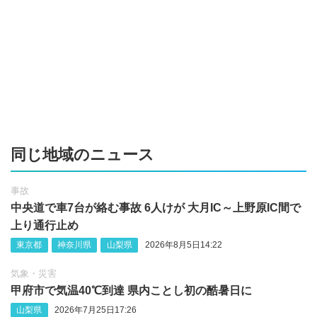
同じ地域のニュース
事故
中央道で車7台が絡む事故 6人けが 大月IC～上野原IC間で
上り通行止め
東京都
神奈川県
山梨県
2026年8月5日14:22
気象・災害
甲府市で気温40℃到達 県内ことし初の酷暑日に
山梨県
2026年7月25日17:26