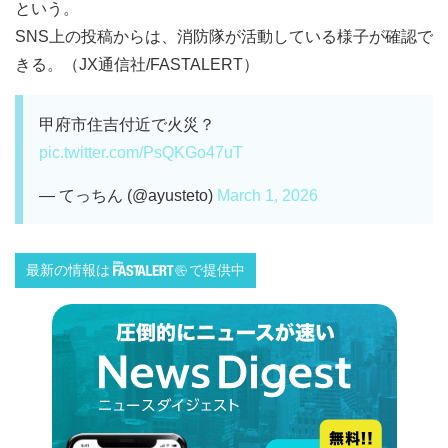
という。
SNS上の投稿からは、消防隊が活動している様子が確認で
きる。（JX通信社/FASTALERT）
甲府市住吉付近で火災？
pic.twitter.com/PsQKGo47uT
— てっちん (@ayusteto)
March 1, 2026
最新の情報は
で提供中