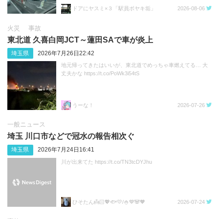
https://t.co/sGeXdbCMfk
ドアにヤスミ×３「駅員ボヤキ垢」
2026-08-06
火災
事故
東北道 久喜白岡JCT～蓮田SAで車が炎上
埼玉県
2026年7月26日22:42
地元帰ってきたはいいが、東北道でめっちゃ車燃えてる… 大
丈夫かな https://t.co/PoWk3i54tS
うーな！
2026-07-26
一般ニュース
埼玉 川口市などで冠水の報告相次ぐ
埼玉県
2026年7月24日16:41
川が出来てた https://t.co/TN3tcDYJhu
ひそたん👼🏻💖🐟️💛/🍚💙🐼🧡
2026-07-24