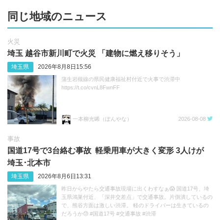
同じ地域のニュース
火災
埼玉 越谷市新川町で火災 「建物に燃え移りそう」
埼玉県
2026年8月8日15:56
蒲生岩槻線の県民健康福祉村付近で火事で渋滞中
https://t.co/cvnL8FwnFF
一本柳光唏（ぽんやな）
2026-08-08
事故
国道17号で3台絡む事故 軽乗用車が大きく変形 3人けが
埼玉･北本市
埼玉県
2026年8月6日13:31
昨日からやたら交通事故現場に出くわすなぁ😱 国道17号、埼
玉県鴻巣付近、「深井交差点」で交通事故。片側潰しているの
で、熊谷方面は激しい渋滞。 軽のドライバーは生きているの
だろうか😓 #国道17号 #交通事故 #渋滞