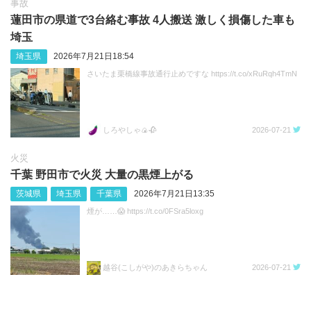
事故
蓮田市の県道で3台絡む事故 4人搬送 激しく損傷した車も
埼玉
埼玉県
2026年7月21日18:54
さいたま栗橋線事故通行止めですな https://t.co/xRuRqh4TmN
しろやしゃ🍙🥀
2026-07-21
火災
千葉 野田市で火災 大量の黒煙上がる
茨城県
埼玉県
千葉県
2026年7月21日13:35
煙が……😱 https://t.co/0FSra5loxg
越谷(こしがや)のあきらちゃん
2026-07-21