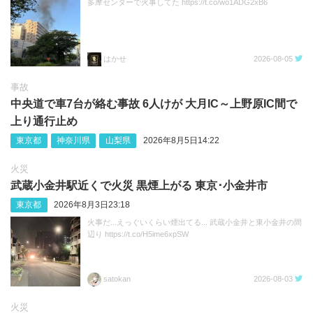
多摩センターで火事してた https://t.co/wo1ADG2xB6
はかせ
2026-08-05
事故
中央道で車7台が絡む事故 6人けが 大月IC～上野原IC間で
上り通行止め
東京都
神奈川県
山梨県
2026年8月5日14:22
火災
武蔵小金井駅近くで火災 黒煙上がる 東京･小金井市
東京都
2026年8月3日23:18
火事だ...えっぐいくらい煙出てる... 武蔵小金井と東小金井の間
辺り https://t.co/H5ime6xpSW
satokan
2026-08-03
火災