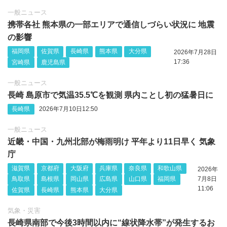
一般ニュース
携帯各社 熊本県の一部エリアで通信しづらい状況に 地震
の影響
福岡県
佐賀県
長崎県
熊本県
大分県
2026年7月28日
17:36
宮崎県
鹿児島県
一般ニュース
長崎 島原市で気温35.5℃を観測 県内ことし初の猛暑日に
長崎県
2026年7月10日12:50
一般ニュース
近畿・中国・九州北部が梅雨明け 平年より11日早く 気象
庁
滋賀県
京都府
大阪府
兵庫県
奈良県
和歌山県
2026年
鳥取県
島根県
岡山県
広島県
山口県
福岡県
7月8日
11:06
佐賀県
長崎県
熊本県
大分県
気象・災害
長崎県南部で今後3時間以内に“線状降水帯”が発生するお