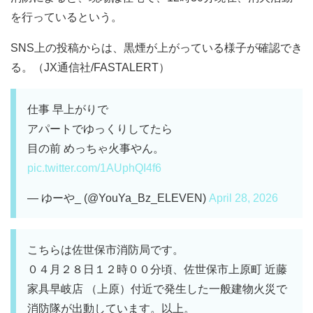
を行っているという。
SNS上の投稿からは、黒煙が上がっている様子が確認でき
る。（JX通信社/FASTALERT）
仕事 早上がりで
アパートでゆっくりしてたら
目の前 めっちゃ火事やん。
pic.twitter.com/1AUphQI4f6
— ゆーや_ (@YouYa_Bz_ELEVEN)
April 28, 2026
こちらは佐世保市消防局です。
０４月２８日１２時００分頃、佐世保市上原町 近藤
家具早岐店 （上原）付近で発生した一般建物火災で
消防隊が出動しています。以上。