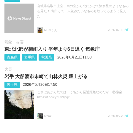
宮城県名取市上空、南の空から北にかけて流れ星のようなもの
を見た！ 青白くて、火花みたいなものも散ってるように見え
た！
RENくん
2026-07-10
気象・災害
東北北部が梅雨入り 平年より6日遅く 気象庁
青森県
岩手県
秋田県
2026年6月21日11:03
火災
岩手 大船渡市末崎で山林火災 煙上がる
岩手県
2026年5月20日17:50
これはあかん奴では…うちから至近距離なのだが…😱😱😱
https://t.co/cyh9v9jbqx
hizaki
2026-05-20