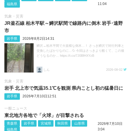
11:04
福島県
気象・災害
JR釜石線 柏木平駅～鱒沢駅間で線路内に倒木 岩手･遠野
市
岩手県
2026年8月2日14:31
鱒沢→柏木平間で大規模な倒木…！ さっき鱒沢で対行列車と
交換したばかりなのに…💦 今回はさっきより酷くて、この後
どうなるのか… https://t.co/7J0BfHXYzB
しん
2026-08-02
気象・災害
岩手 北上市で気温35.1℃を観測 県内ことし初の猛暑日に
岩手県
2026年7月10日12:51
一般ニュース
東北地方各地で「火球」が目撃される
青森県
岩手県
宮城県
秋田県
山形県
2026年7月10日
3:04
福島県