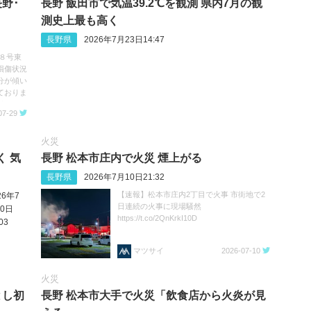
･‬
長野 飯田市で気温39.2℃を観測 県内7月の観
測史上最も高く
長野県
2026年7月23日14:47
８号東
損傷状況
分が傾い
ておりま
すの
07-29
す。
火災
く 気
長野 松本市庄内で火災 煙上がる
長野県
2026年7月10日21:32
【速報】松本市庄内2丁目で火事 市街地で2
26年7
日連続の火事に現場騒然
0日
https://t.co/2QnKrkI10D
03
マツサイ
2026-07-10
火災
とし初
長野 松本市大手で火災「飲食店から火炎が見