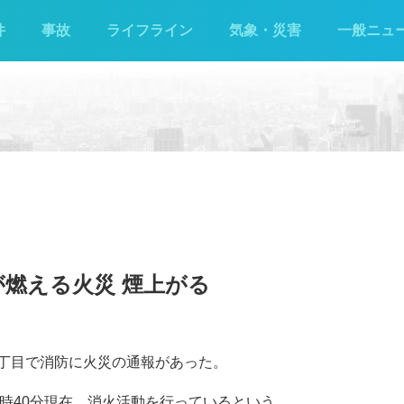
件
事故
ライフライン
気象・災害
一般ニュ
が燃える火災 煙上がる
上2丁目で消防に火災の通報があった。
時40分現在、消火活動を行っているという。