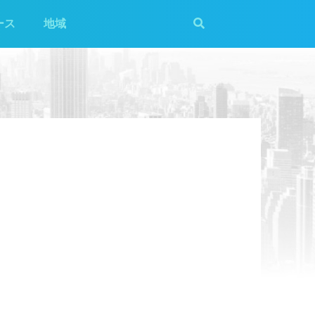
ース
地域