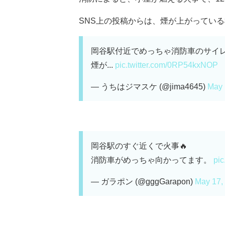
SNS上の投稿からは、煙が上がっている様
岡谷駅付近でめっちゃ消防車のサイ
煙が...
pic.twitter.com/0RP54kxNOP
— うちはジマスケ (@jima4645)
May 
岡谷駅のすぐ近くで火事🔥
消防車がめっちゃ向かってます。
pic
— ガラポン (@gggGarapon)
May 17,