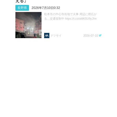
える」
長野県
2026年7月10日0:32
松本市の中心市街地で火事 周辺に煙広が
る…交通規制中 https://t.co/aMKSU9yJhn
マツサイ
2026-07-10