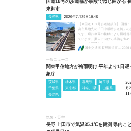
国道18号の歩道橋が事故でねじ曲がる 長野
東御市
長野県
2026年7月29日16:48
【＃国道１８号歩道橋損傷】 国道１
御市県地先の「田中横断歩道橋」の
です。通行車両の接触により横断部
ています。撤去に向けて準備を進め
す。＃全面通行止め を行っておりま
国土交通省 長野国道事務所
2026-
で、ご理解の程よろしくお願いしま
https://t.co/FFvc7Q3mwp
https://t.co/1e11TQhkua
一般ニュース
関東甲信地方が梅雨明け 平年より1日遅
象庁
茨城県
栃木県
群馬県
埼玉県
20
千葉県
東京都
神奈川県
山梨県
月2
11:
長野県
気象・災害
長野 上田市で気温35.1℃を観測 県内こ