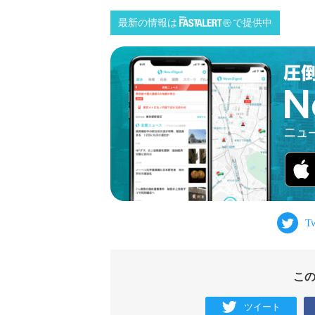
最新の情報は
で提供中
こ
ツイート