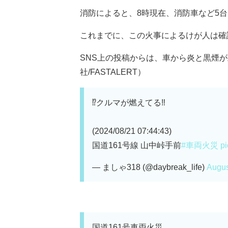
消防によると、8時現在、消防車など5
これまでに、この火事によるけが人は確
SNS上の投稿からは、車から炎と黒煙が
社/FASTALERT）
⁉️クルマが燃えてる‼️
(2024/08/21 07:44:43)
国道161号線 山中峠手前
#車両火災
p
— ましゃ318 (@daybreak_life)
Augus
国道161号車両火災。