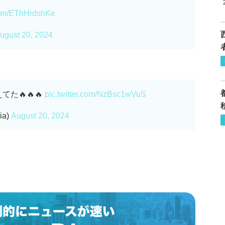
.com/EThHrdshKe
ugust 20, 2024
た🔥🔥🔥
pic.twitter.com/NzBsc1wVuS
ia)
August 20, 2024