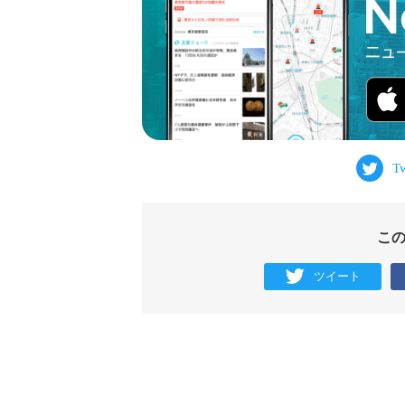
こ
ツイート