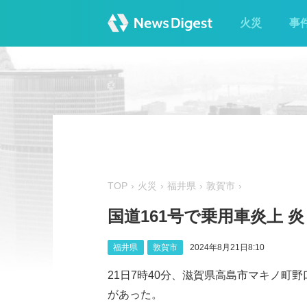
火災
事
TOP
火災
福井県
敦賀市
国道161号で乗用車炎上 
福井県
敦賀市
2024年8月21日8:10
21日7時40分、滋賀県高島市マキノ町野
があった。