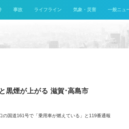
件
事故
ライフライン
気象・災害
一般ニュ
炎と黒煙が上がる 滋賀･高島市
口の国道161号で「乗用車が燃えている」と119番通報