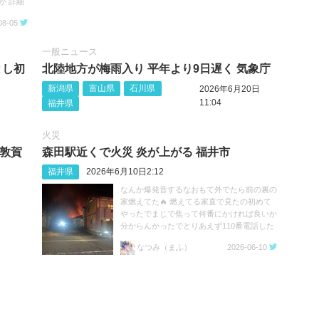
か 詳細
08-05
一般ニュース
とし初
北陸地方が梅雨入り 平年より9日遅く 気象庁
新潟県
富山県
石川県
2026年6月20日
11:04
福井県
火災
･敦賀
森田駅近くで火災 炎が上がる 福井市
福井県
2026年6月10日2:12
なんか爆発音するなおもて外でたら前の裏の
家燃えてた🔥 燃えてる家直で見たの初めて
やったでまじで焦って何番にかければ良いか
分からんかったでとりあえず110番電話した
ら既に通報者いて一安心 火の始末には気を
なつみ（まふ）
2026-06-10
つけなあかんな https://t.co/sbiYkQCpXz