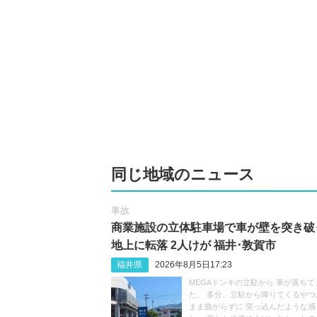
同じ地域のニュース
事故
商業施設の立体駐車場で車が壁を突き破
地上に転落 2人けが 福井･敦賀市
福井県
2026年8月5日17:23
MEGAドンキの立駐から 車が落ちて
た。 多分、立駐から降りてくるやつ
まま曲がらずに 突っ込んだような感