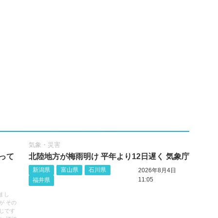
気象・災害
って
北陸地方が梅雨明け 平年より12日遅く 気象庁
新潟県
富山県
石川県
2026年8月4日
11:05
福井県
まし
が その
じです