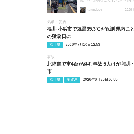
ね。 落ちた歩道に人はいなかったの
は不明ですが怖いですね。
katsudesu
2026-
https://t.co/f1wdGQnBvi
気象・災害
福井 小浜市で気温35.3℃を観測 県内こ
の猛暑日に
福井県
2026年7月10日12:53
事故
北陸道で車4台が絡む事故 5人けが 福井
市
福井県
滋賀県
2026年6月20日10:59