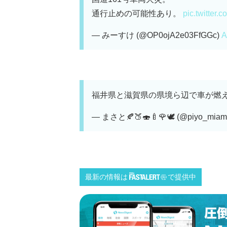
通行止めの可能性あり。
pic.twitter
— みーすけ (@OP0ojA2e03FfGGc)
A
福井県と滋賀県の県境ら辺で車が燃えて
— まさと🍂🍑🍣🍼🌹🕊 (@piyo_miam
最新の情報は
で提供中