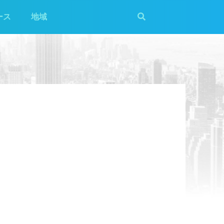
ース
地域