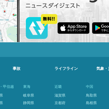
事故
ライフライン
気象・
・甲信越
東海
近畿
中国
県
岐阜県
滋賀県
鳥取県
県
静岡県
京都府
島根県