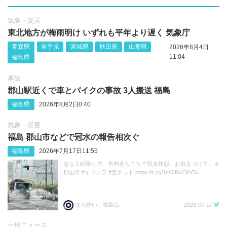
気象・災害
東北地方が梅雨明け いずれも平年より遅く 気象庁
青森県
岩手県
宮城県
秋田県
山形県
2026年8月4日
11:04
福島県
事故
郡山駅近くで車とバイクの事故 3人搬送 福島
福島県
2026年8月2日0:40
気象・災害
福島 郡山市などで冠水の報告相次ぐ
福島県
2026年7月17日11:55
急な土砂降りで、市内あちこちで冠水状態。お気をつけて。 #
郡山市 #イマソラ #空ネット https://t.co/1mGRvCbV5u
ほろ酔い、福島🍶
2026-07-17
一般ニュース