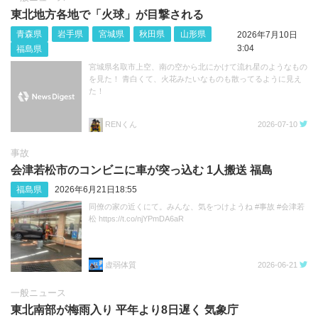
東北地方各地で「火球」が目撃される
青森県
岩手県
宮城県
秋田県
山形県
2026年7月10日
3:04
福島県
宮城県名取市上空、南の空から北にかけて流れ星のようなもの
を見た！ 青白くて、火花みたいなものも散ってるように見え
た！
RENくん
2026-07-10
事故
会津若松市のコンビニに車が突っ込む 1人搬送 福島
福島県
2026年6月21日18:55
同僚の家の近くにて。みんな、気をつけようね #事故 #会津若
松 https://t.co/njYPmDA6aR
虚弱体質
2026-06-21
一般ニュース
東北南部が梅雨入り 平年より8日遅く 気象庁