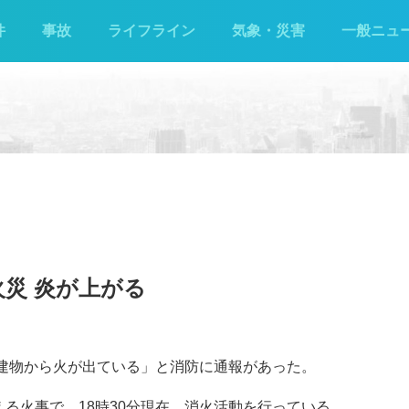
件
事故
ライフライン
気象・災害
一般ニュ
火災 炎が上がる
「建物から火が出ている」と消防に通報があった。
る火事で、18時30分現在、消火活動を行っている。