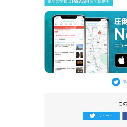
最新の情報は
で提供中
こ
ツイート