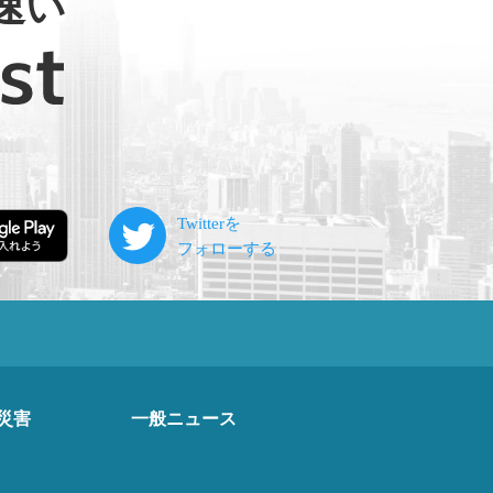
速い
災害
一般ニュース