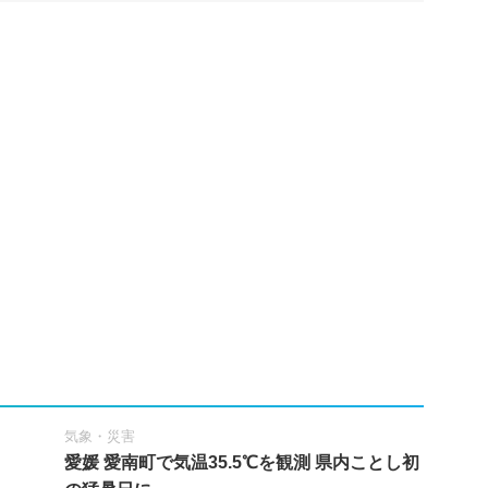
気象・災害
愛媛 愛南町で気温35.5℃を観測 県内ことし初