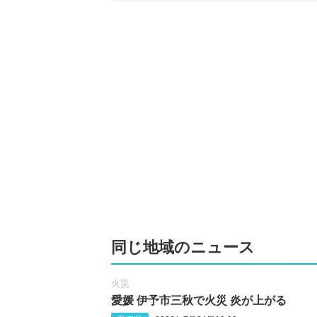
同じ地域のニュース
火災
愛媛 伊予市三秋で火災 炎が上がる