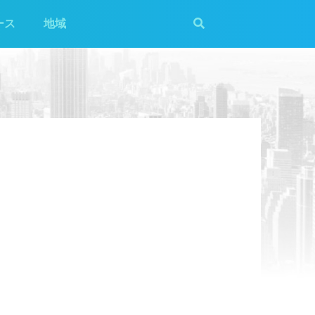
ース
地域