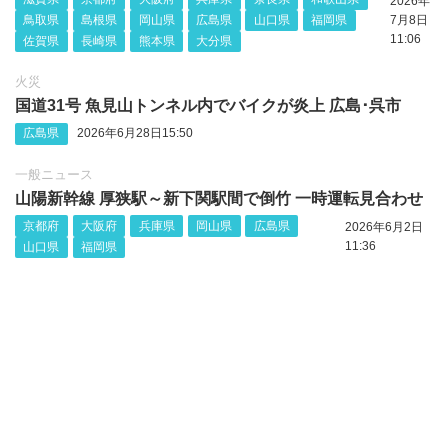
2026年
鳥取県
島根県
岡山県
広島県
山口県
福岡県
7月8日
11:06
佐賀県
長崎県
熊本県
大分県
火災
国道31号 魚見山トンネル内でバイクが炎上 広島･呉市
広島県
2026年6月28日15:50
一般ニュース
山陽新幹線 厚狭駅～新下関駅間で倒竹 一時運転見合わせ
京都府
大阪府
兵庫県
岡山県
広島県
2026年6月2日
11:36
山口県
福岡県