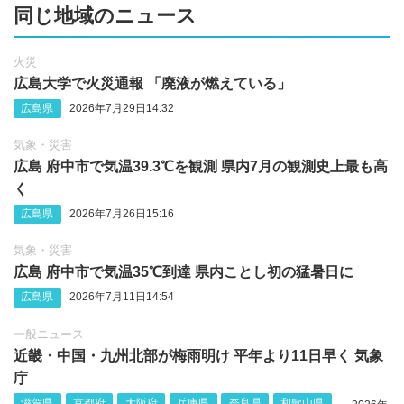
同じ地域のニュース
火災
広島大学で火災通報 「廃液が燃えている」
広島県
2026年7月29日14:32
気象・災害
広島 府中市で気温39.3℃を観測 県内7月の観測史上最も高
く
広島県
2026年7月26日15:16
気象・災害
広島 府中市で気温35℃到達 県内ことし初の猛暑日に
広島県
2026年7月11日14:54
一般ニュース
近畿・中国・九州北部が梅雨明け 平年より11日早く 気象
庁
滋賀県
京都府
大阪府
兵庫県
奈良県
和歌山県