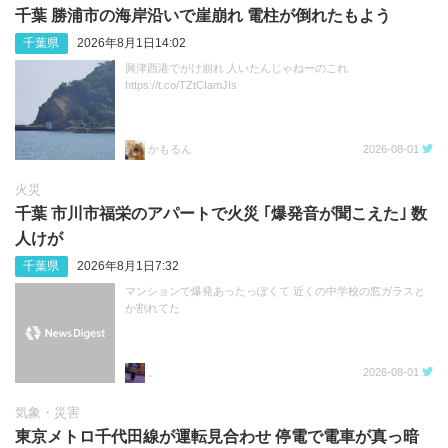
千葉 勝浦市の海岸沿いで崖崩れ 電柱が倒れたもよう
千葉県
2026年8月1日14:02
興津西港でがけ崩れ 人いたんじゃねーのこれ
https://t.co/TZtCIamJIs
かもるん
2026-08-01
火災
千葉 市川市福栄のアパートで火災 ｢爆発音が聞こえた｣ 数
人けが
千葉県
2026年8月1日7:32
マンションで爆発あったっぽくて 近くの中学校の窓ガラスと
か割れてた
。
2026-08-01
気象・災害
東京メトロ千代田線が運転見合わせ 停電で電車が真っ暗