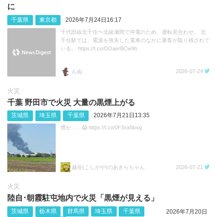
に
千葉県
東京都
2026年7月24日16:17
千代田線北千住〜北綾瀬間で停電のため、運転見合わせ。 北
千住駅では、電源を喪失した電車のなかに乗客が取り残されて
いる。 https://t.co/DOaerBCw9h
んぬ
2026-07-24
火災
千葉 野田市で火災 大量の黒煙上がる
茨城県
埼玉県
千葉県
2026年7月21日13:35
煙が……😱 https://t.co/0FSra5loxg
越谷(こしがや)のあきらちゃん
2026-07-21
火災
陸自･朝霞駐屯地内で火災「黒煙が見える」
茨城県
栃木県
群馬県
埼玉県
千葉県
2026年7月20日