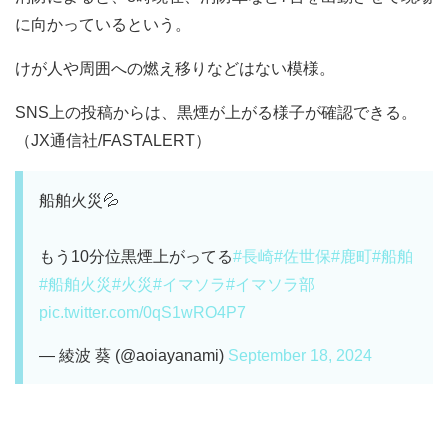
に向かっているという。
けが人や周囲への燃え移りなどはない模様。
SNS上の投稿からは、黒煙が上がる様子が確認できる。
（JX通信社/FASTALERT）
船舶火災💦
もう10分位黒煙上がってる
#長崎
#佐世保
#鹿町
#船舶
#船舶火災
#火災
#イマソラ
#イマソラ部
pic.twitter.com/0qS1wRO4P7
— 綾波 葵 (@aoiayanami)
September 18, 2024