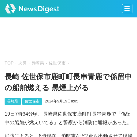
TOP
火災
長崎県
佐世保市
長崎 佐世保市鹿町町長串青鹿で係留中
の船舶燃える 黒煙上がる
長崎県
佐世保市
2024年9月19日8:05
19日7時34分頃、長崎県佐世保市鹿町町長串青鹿で「係留
中の船舶が燃えいてる」と警察から消防に通報があった。
消防によると、8時現在、消防車など7台を出動させて現場