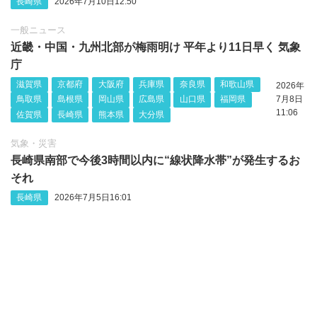
長崎県
2026年7月10日12:50
一般ニュース
近畿・中国・九州北部が梅雨明け 平年より11日早く 気象
庁
滋賀県
京都府
大阪府
兵庫県
奈良県
和歌山県
2026年
鳥取県
島根県
岡山県
広島県
山口県
福岡県
7月8日
11:06
佐賀県
長崎県
熊本県
大分県
気象・災害
長崎県南部で今後3時間以内に“線状降水帯”が発生するお
それ
長崎県
2026年7月5日16:01