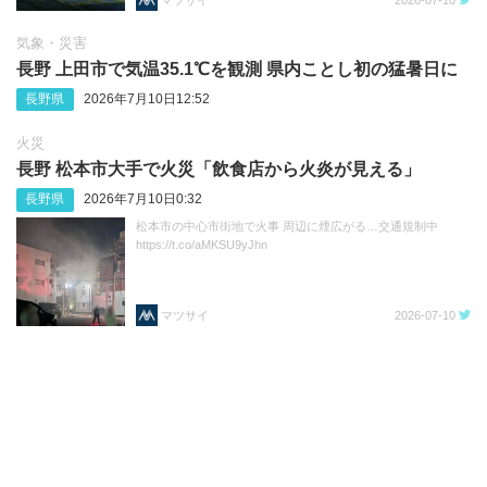
気象・災害
長野 上田市で気温35.1℃を観測 県内ことし初の猛暑日に
長野県
2026年7月10日12:52
火災
長野 松本市大手で火災「飲食店から火炎が見える」
長野県
2026年7月10日0:32
松本市の中心市街地で火事 周辺に煙広がる…交通規制中
https://t.co/aMKSU9yJhn
マツサイ
2026-07-10