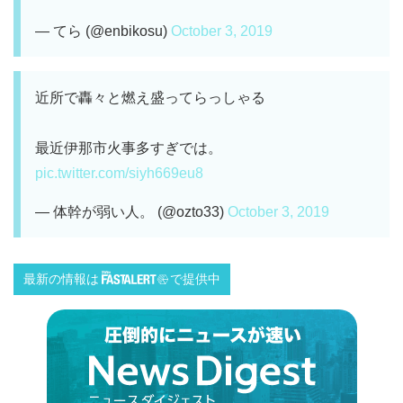
— てら (@enbikosu)
October 3, 2019
近所で轟々と燃え盛ってらっしゃる
最近伊那市火事多すぎでは。
pic.twitter.com/siyh669eu8
— 体幹が弱い人。 (@ozto33)
October 3, 2019
最新の情報は
で提供中