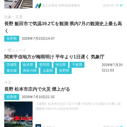
いします。 https://t.co/FFvc7Q3mwp https://t.co/1e11TQhkua
国土交通省 長野国道事務所
2026-07-29
気象・災害
長野 飯田市で気温39.2℃を観測 県内7月の観測史上最も高
く
長野県
2026年7月23日14:47
一般ニュース
関東甲信地方が梅雨明け 平年より1日遅く 気象庁
茨城県
栃木県
群馬県
埼玉県
千葉県
2026年7月20
日11:03
東京都
神奈川県
山梨県
長野県
火災
長野 松本市庄内で火災 煙上がる
長野県
2026年7月10日21:32
【速報】松本市庄内2丁目で火事 市街地で2日連続の火事に現
場騒然 https://t.co/2QnKrkI10D
マツサイ
2026-07-10