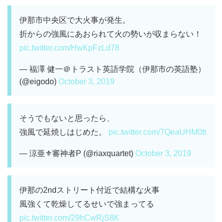
伊那市中央区で大火事が発生。
折からの強風にあおられて火の勢いが収まらない！
pic.twitter.com/HwKpFzLd78
— 福澤 健一＠トラスト英語学院（伊那市の英語塾）
(@eigodo)
October 3, 2019
そうでもないと思ったら、
強風で延焼しはじめた。
pic.twitter.com/7QeaUHM0tt
— 涼亜⚜️審神者P (@riaxquartet)
October 3, 2019
伊那の2ndストリート付近で結構な火事
風強くて乾燥してるせいで強まってる
pic.twitter.com/29hCwRjS8K