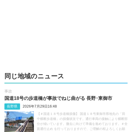
同じ地域のニュース
事故
国道18号の歩道橋が事故でねじ曲がる 長野･‬東御市
長野県
2026年7月29日16:48
【＃国道１８号歩道橋損傷】 国道１８号東御市県地先の「田
中横断歩道橋」の損傷状況です。通行車両の接触により横断部
分が傾いています。撤去に向けて準備を進めております。＃全
面通行止め を行っておりますので、ご理解の程よろしくお願