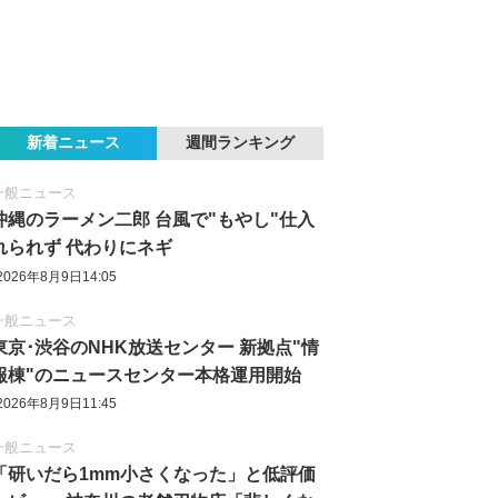
新着ニュース
週間ランキング
一般ニュース
沖縄のラーメン二郎 台風で"もやし"仕入
れられず 代わりにネギ
2026年8月9日14:05
一般ニュース
東京‪･‬渋谷のNHK放送センター 新拠点"情
報棟"のニュースセンター本格運用開始
2026年8月9日11:45
一般ニュース
「研いだら1mm小さくなった」と低評価