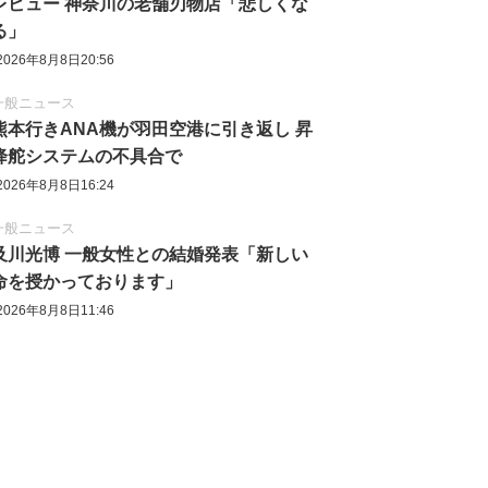
レビュー 神奈川の老舗刃物店「悲しくな
る」
2026年8月8日20:56
一般ニュース
熊本行きANA機が羽田空港に引き返し 昇
降舵システムの不具合で
2026年8月8日16:24
一般ニュース
及川光博 一般女性との結婚発表「新しい
命を授かっております」
2026年8月8日11:46