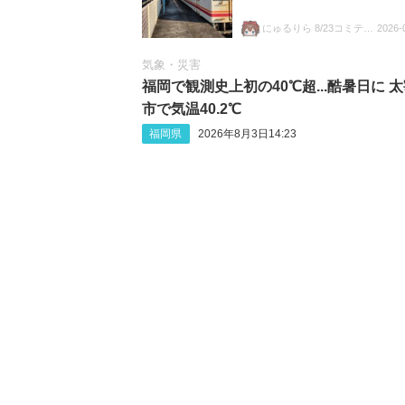
にゅるりら 8/23コミティア157 ち04a
2026-
気象・災害
福岡で観測史上初の40℃超...酷暑日に 
市で気温40.2℃
福岡県
2026年8月3日14:23