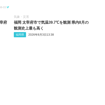
08-03
気象・災害
太宰府
福岡 太宰府市で気温39.7℃を観測 県内8月の
観測史上最も高く
福岡県
2026年8月3日13:38