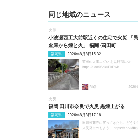
同じ地域のニュース
火災
小波瀬西工大前駅近くの住宅で火災 「
倉庫から煙と火」 福岡･苅田町
福岡県
2026年8月8日15:32
苅田の火事エグい お盆時期に💦
https://t.co/06akuFkDwk
Rii@
2026-
火災
福岡 田川市奈良で火災 黒煙上がる
福岡県
2026年8月3日17:18
田川後藤寺に戻ってきたら、どうや
火災発生のもよう。 https://t.co/MIfx