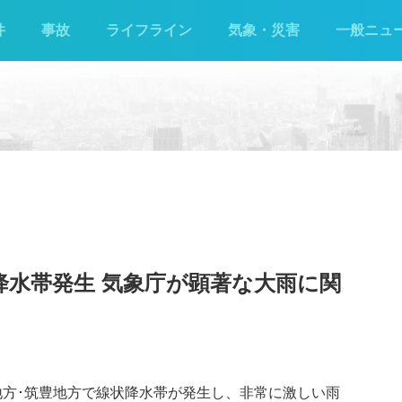
件
事故
ライフライン
気象・災害
一般ニュ
降水帯発生 気象庁が顕著な大雨に関
岡地方･筑豊地方で線状降水帯が発生し、非常に激しい雨