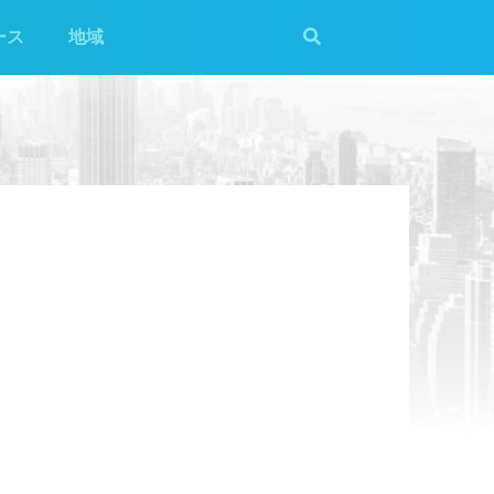
ース
地域