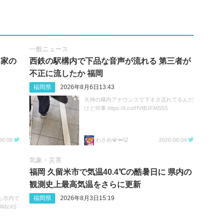
一般ニュース
民家の
西鉄の駅構内で下品な音声が流れる 第三者が
不正に流したか 福岡
福岡県
2026年8月6日13:43
天神の構内アナウンスで下ネタ流れてるんだ
けど何事 https://t.co/HVtBJFMS5S
08-08
わさめ💎🦈🦊
2026-08-04
気象・災害
福岡 久留米市で気温40.4℃の酷暑日に 県内の
観測史上最高気温をさらに更新
福岡県
2026年8月3日15:19
ら市内で
j4MzXS