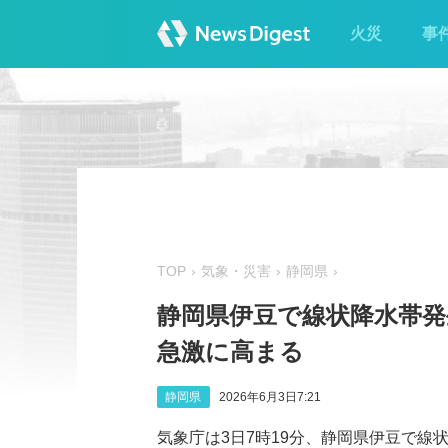
火災
事
TOP
気象・災害
静岡県
静岡県伊豆で線状降水帯発
急激に高まる
静岡県
2026年6月3日7:21
気象庁は3日7時19分、静岡県伊豆で