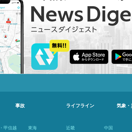
事故
ライフライン
気象・
・甲信越
東海
近畿
中国