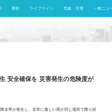
件
事故
ライフライン
気象・災害
一般ニュ
生 安全確保を 災害発生の危険度が
線状降水帯が発生し、非常に激しい雨が同じ場所で降り続