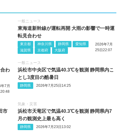
一般ニュース
東海道新幹線が運転再開 大雨の影響で一時運
転見合わせ
東京都
神奈川県
静岡県
愛知県
2026年7月
25日22:07
滋賀県
京都府
大阪府
一般ニュース
見合わ
浜松市中央区で気温40.3℃を観測 静岡県内こ
とし3度目の酷暑日
静岡県
2026年7月25日14:25
26年7月
20:48
気象・災害
田市
浜松市天竜区で気温40.3℃を観測 静岡県内7
月の観測史上最も高く
静岡県
2026年7月23日13:02