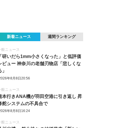
新着ニュース
週間ランキング
一般ニュース
「研いだら1mm小さくなった」と低評価
レビュー 神奈川の老舗刃物店「悲しくな
る」
2026年8月8日20:56
一般ニュース
熊本行きANA機が羽田空港に引き返し 昇
降舵システムの不具合で
2026年8月8日16:24
一般ニュース