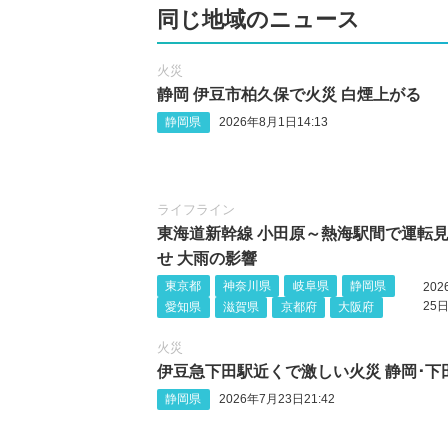
同じ地域のニュース
火災
静岡 伊豆市柏久保で火災 白煙上がる
静岡県
2026年8月1日14:13
ライフライン
東海道新幹線 小田原～熱海駅間で運転
せ 大雨の影響
東京都
神奈川県
岐阜県
静岡県
20
25日
愛知県
滋賀県
京都府
大阪府
火災
伊豆急下田駅近くで激しい火災 静岡‪･‬下
静岡県
2026年7月23日21:42