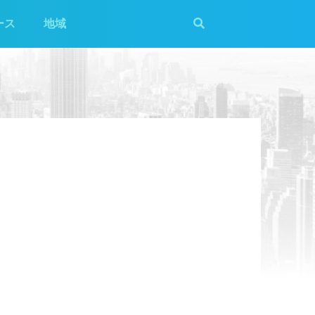
ース
地域