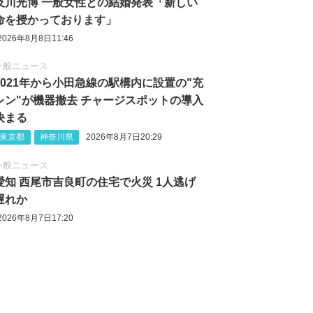
及川光博 一般女性との結婚発表「新しい
命を授かっております」
2026年8月8日11:46
一般ニュース
2021年から小田急線の駅構内に設置の"充
レン"が機器撤去 チャージスポットの導入
決まる
東京都
神奈川県
2026年8月7日20:29
一般ニュース
愛知 西尾市吉良町の住宅で火災 1人逃げ
遅れか
2026年8月7日17:20