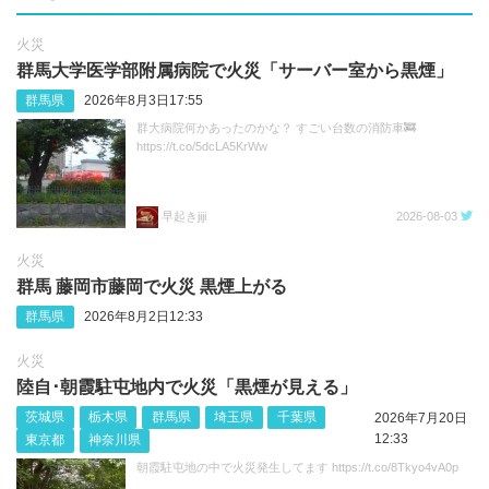
火災
群馬大学医学部附属病院で火災「サーバー室から黒煙」
群馬県
2026年8月3日17:55
群大病院何かあったのかな？ すごい台数の消防車🚒
https://t.co/5dcLA5KrWw
早起きjiji
2026-08-03
火災
群馬 藤岡市藤岡で火災 黒煙上がる
群馬県
2026年8月2日12:33
火災
陸自･朝霞駐屯地内で火災「黒煙が見える」
茨城県
栃木県
群馬県
埼玉県
千葉県
2026年7月20日
12:33
東京都
神奈川県
朝霞駐屯地の中で火災発生してます https://t.co/8Tkyo4vA0p