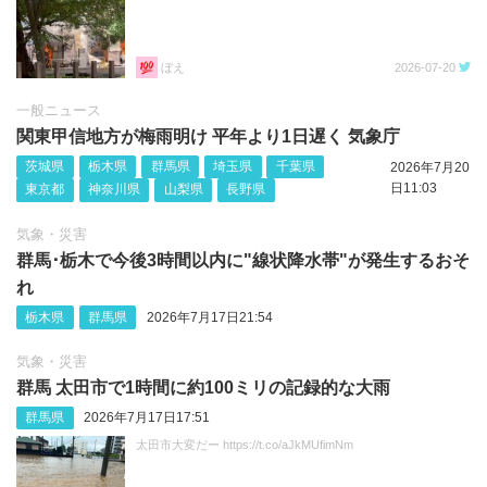
ぼえ
2026-07-20
一般ニュース
関東甲信地方が梅雨明け 平年より1日遅く 気象庁
茨城県
栃木県
群馬県
埼玉県
千葉県
2026年7月20
日11:03
東京都
神奈川県
山梨県
長野県
気象・災害
群馬･栃木で今後3時間以内に"線状降水帯"が発生するおそ
れ
栃木県
群馬県
2026年7月17日21:54
気象・災害
群馬 太田市で1時間に約100ミリの記録的な大雨
群馬県
2026年7月17日17:51
太田市大変だー https://t.co/aJkMUfimNm