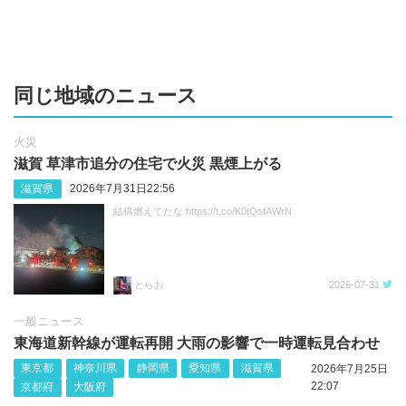
同じ地域のニュース
火災
滋賀 草津市追分の住宅で火災 黒煙上がる
滋賀県
2026年7月31日22:56
結構燃えてたな https://t.co/K0tQsfAWrN
とらお
2026-07-31
一般ニュース
東海道新幹線が運転再開 大雨の影響で一時運転見合わせ
東京都
神奈川県
静岡県
愛知県
滋賀県
2026年7月25日
22:07
京都府
大阪府