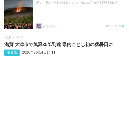
愛知川花火 地上で破裂しとった https://t.co/xSETTBObe7
わく@-w-
2026-07-18
気象・災害
滋賀 大津市で気温35℃到達 県内ことし初の猛暑日に
滋賀県
2026年7月14日14:11