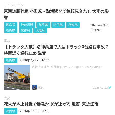
ライフライン
東海道新幹線 小田原～熱海駅間で運転見合わせ 大雨の影
響
東京都
神奈川県
岐阜県
静岡県
愛知県
2026年7月25
日20:48
滋賀県
京都府
大阪府
事故
【トラック大破】名神高速で大型トラック3台絡む事故 7
時間近く通行止め 滋賀
滋賀県
2026年7月22日10:46
名神上り 事故 八日市までバック https://t.co/XKjXyu6pt2
竜也
2026-07-22
火災
花火が地上付近で爆発か 炎が上がる 滋賀･東近江市
滋賀県
2026年7月18日20:31