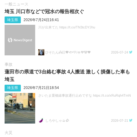
一般ニュース
埼玉 川口市などで冠水の報告相次ぐ
埼玉県
2026年7月24日16:41
川が出来てた https://t.co/TN3tcDYJhu
ひそたん👼🏻💖🐟️💛/🍚💙🐼🧡
2026-07-24
事故
蓮田市の県道で3台絡む事故 4人搬送 激しく損傷した車も
埼玉
埼玉県
2026年7月21日18:54
さいたま栗橋線事故通行止めですな https://t.co/xRuRqh4TmN
しろやしゃ🍙🥀
2026-07-21
火災