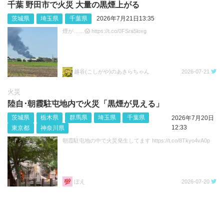
千葉 野田市で火災 大量の黒煙上がる
茨城県
埼玉県
千葉県
2026年7月21日13:35
煙が……😱 https://t.co/0FSra5loxg
越谷(こしがや)のあきらちゃん
2026-07-21
火災
陸自･朝霞駐屯地内で火災「黒煙が見える」
茨城県
栃木県
群馬県
埼玉県
千葉県
2026年7月20日
12:33
東京都
神奈川県
朝霞駐屯地の中で火災発生してます https://t.co/8Tkyo4vA0p
ぼえ
2026-07-20