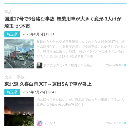
事故
国道17号で3台絡む事故 軽乗用車が大きく変形 3人けが
埼玉･北本市
埼玉県
2026年8月6日13:31
昨日からやたら交通事故現場に出くわすなぁ😱 国道17号、埼
玉県鴻巣付近、「深井交差点」で交通事故。片側潰しているの
で、熊谷方面は激しい渋滞。 軽のドライバーは生きているの
だろうか😓 #国道17号 #交通事故 #渋滞
https://t.co/sGeXdbCMfk
ドアにヤスミ×３「駅員ボヤキ垢」
2026-08-06
火災
事故
東北道 久喜白岡JCT～蓮田SAで車が炎上
埼玉県
2026年7月26日22:42
地元帰ってきたはいいが、東北道でめっちゃ車燃えてる… 大
丈夫かな https://t.co/PoWk3i54tS
うーな！
2026-07-26