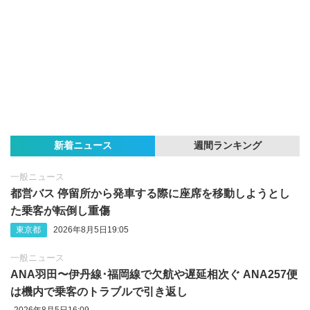
新着ニュース
週間ランキング
一般ニュース
都営バス 停留所から発車する際に座席を移動しようとし
た乗客が転倒し重傷
東京都
2026年8月5日19:05
一般ニュース
ANA羽田〜伊丹線･福岡線で欠航や遅延相次ぐ ANA257便
は機内で乗客のトラブルで引き返し
2026年8月5日16:09