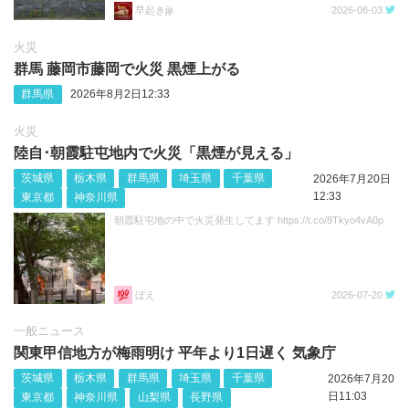
早起きjiji
2026-08-03
火災
群馬 藤岡市藤岡で火災 黒煙上がる
群馬県
2026年8月2日12:33
火災
陸自･朝霞駐屯地内で火災「黒煙が見える」
茨城県
栃木県
群馬県
埼玉県
千葉県
2026年7月20日
12:33
東京都
神奈川県
朝霞駐屯地の中で火災発生してます https://t.co/8Tkyo4vA0p
ぼえ
2026-07-20
一般ニュース
関東甲信地方が梅雨明け 平年より1日遅く 気象庁
茨城県
栃木県
群馬県
埼玉県
千葉県
2026年7月20
日11:03
東京都
神奈川県
山梨県
長野県