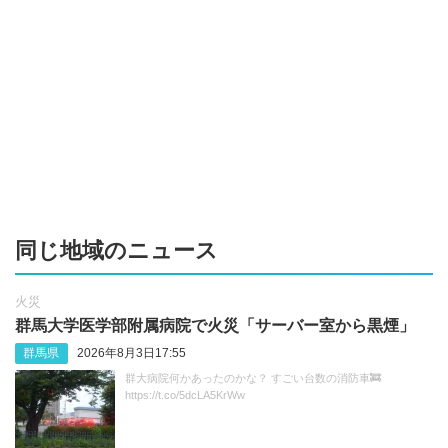
同じ地域のニュース
火災
群馬大学医学部附属病院で火災「サーバー室から黒煙」
群馬県
2026年8月3日17:55
群大病院何かあったのかな？ すごい台数の消防車🚒
https://t.co/5dcLA5KrWw