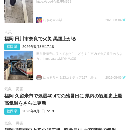
https://t.co/HVtBJFMS5S
わさめ💎🦈🦊
2026-08-04
火災
福岡 田川市奈良で火災 黒煙上がる
福岡県
2026年8月3日17:18
田川後藤寺に戻ってきたら、どうやら市内で火災発生のもよ
う。 https://t.co/MIfxj4MzXS
にゅるりら 8/23コミティア157 ち04a
2026-08-03
気象・災害
福岡 久留米市で気温40.4℃の酷暑日に 県内の観測史上最
高気温をさらに更新
福岡県
2026年8月3日15:19
気象・災害