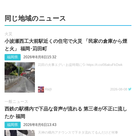
同じ地域のニュース
火災
小波瀬西工大前駅近くの住宅で火災 「民家の倉庫から煙
と火」 福岡･苅田町
福岡県
2026年8月8日15:32
苅田の火事エグい お盆時期に💦 https://t.co/06akuFkDwk
Rii@
2026-08-08
一般ニュース
西鉄の駅構内で下品な音声が流れる 第三者が不正に流し
たか 福岡
福岡県
2026年8月6日13:43
天神の構内アナウンスで下ネタ流れてるんだけど何事