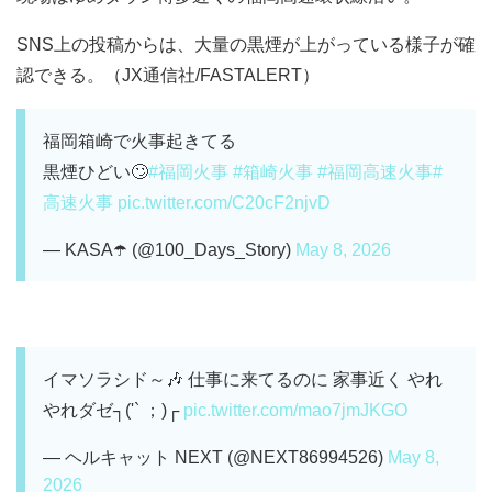
SNS上の投稿からは、大量の黒煙が上がっている様子が確
認できる。（JX通信社/FASTALERT）
福岡箱崎で火事起きてる
黒煙ひどい🙄
#福岡火事
#箱崎火事
#福岡高速火事
#
高速火事
pic.twitter.com/C20cF2njvD
— KASA☂️ (@100_Days_Story)
May 8, 2026
イマソラシド～🎶 仕事に来てるのに 家事近く やれ
やれダゼ┐('` ；)┌
pic.twitter.com/mao7jmJKGO
— ヘルキャット NEXT (@NEXT86994526)
May 8,
2026