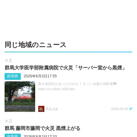
同じ地域のニュース
火災
群馬大学医学部附属病院で火災「サーバー室から黒煙」
群馬県
2026年8月3日17:55
群大病院何かあったのかな？ すごい台数の消防車🚒
https://t.co/5dcLA5KrWw
早起きjiji
2026-08-03
火災
群馬 藤岡市藤岡で火災 黒煙上がる
群馬県
2026年8月2日12:33