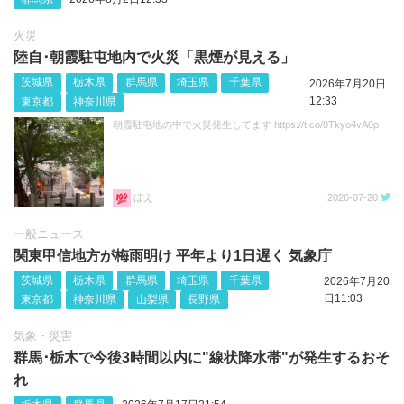
火災
陸自･朝霞駐屯地内で火災「黒煙が見える」
茨城県
栃木県
群馬県
埼玉県
千葉県
2026年7月20日
12:33
東京都
神奈川県
朝霞駐屯地の中で火災発生してます https://t.co/8Tkyo4vA0p
ぼえ
2026-07-20
一般ニュース
関東甲信地方が梅雨明け 平年より1日遅く 気象庁
茨城県
栃木県
群馬県
埼玉県
千葉県
2026年7月20
日11:03
東京都
神奈川県
山梨県
長野県
気象・災害
群馬･栃木で今後3時間以内に"線状降水帯"が発生するおそ
れ