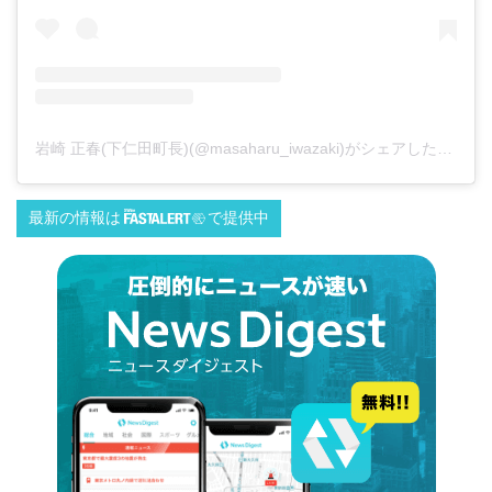
岩崎 正春(下仁田町長)(@masaharu_iwazaki)がシェアした投稿
最新の情報は
で提供中