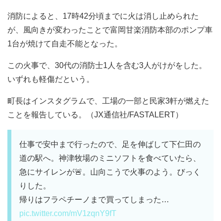
消防によると、17時42分頃までに火は消し止められた
が、風向きが変わったことで富岡甘楽消防本部のポンプ車
1台が焼けて自走不能となった。
この火事で、30代の消防士1人を含む3人がけがをした。
いずれも軽傷だという。
町長はインスタグラムで、工場の一部と民家3軒が燃えた
ことを報告している。（JX通信社/FASTALERT）
仕事で安中まで行ったので、足を伸ばして下仁田の
道の駅へ。神津牧場のミニソフトを食べていたら、
急にサイレンが🚨。山向こうで火事のよう。びっく
りした。
帰りはフラペチーノまで買ってしまった…
pic.twitter.com/mV1zqnY9fT