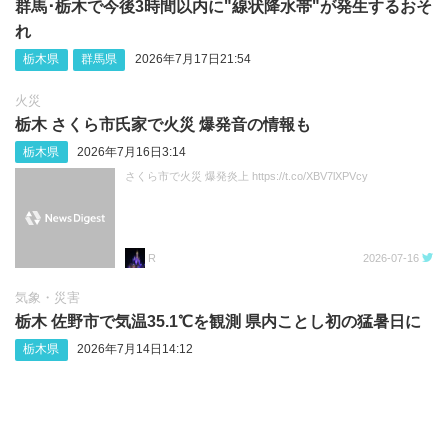
群馬･栃木で今後3時間以内に"線状降水帯"が発生するおそ
れ
栃木県
群馬県
2026年7月17日21:54
火災
栃木 さくら市氏家で火災 爆発音の情報も
栃木県
2026年7月16日3:14
さくら市で火災 爆発炎上 https://t.co/XBV7lXPVcy
R
2026-07-16
気象・災害
栃木 佐野市で気温35.1℃を観測 県内ことし初の猛暑日に
栃木県
2026年7月14日14:12