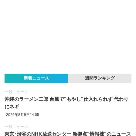
新着ニュース
週間ランキング
一般ニュース
沖縄のラーメン二郎 台風で"もやし"仕入れられず 代わり
にネギ
2026年8月9日14:05
一般ニュース
東京‪･‬渋谷のNHK放送センター 新拠点"情報棟"のニュース