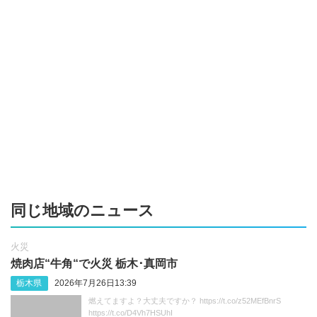
同じ地域のニュース
火災
焼肉店“牛角“で火災 栃木･真岡市
栃木県
2026年7月26日13:39
燃えてますよ？大丈夫ですか？ https://t.co/z52MEfBnrS
https://t.co/D4Vh7HSUhI