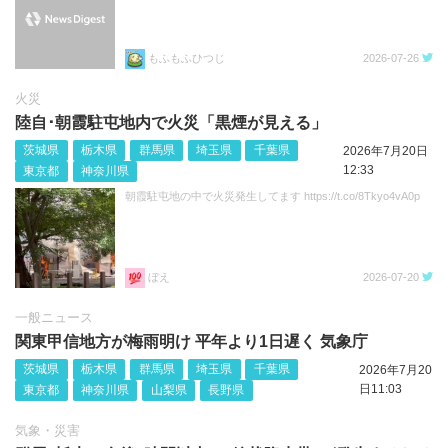
もふもふひつじ
2026-07-26
火災
陸自･朝霞駐屯地内で火災「黒煙が見える」
茨城県
栃木県
群馬県
埼玉県
千葉県
2026年7月20日
12:33
東京都
神奈川県
朝霞駐屯地の中で火災発生してます https://t.co/8Tkyo4vA0p
ぼえ
2026-07-20
一般ニュース
関東甲信地方が梅雨明け 平年より1日遅く 気象庁
茨城県
栃木県
群馬県
埼玉県
千葉県
2026年7月20
日11:03
東京都
神奈川県
山梨県
長野県
気象・災害