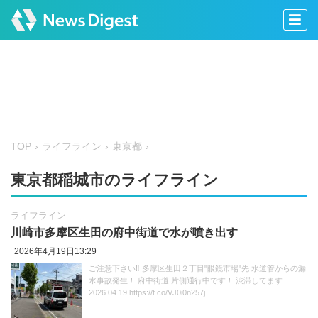
TOP
ライフライン
東京都
東京都稲城市のライフライン
ライフライン
川崎市多摩区生田の府中街道で水が噴き出す
2026年4月19日13:29
ご注意下さい‼️ 多摩区生田２丁目"眼鏡市場"先 水道管からの漏
水事故発生！ 府中街道 片側通行中です！ 渋滞してます
2026.04.19 https://t.co/VJ0i0n257j