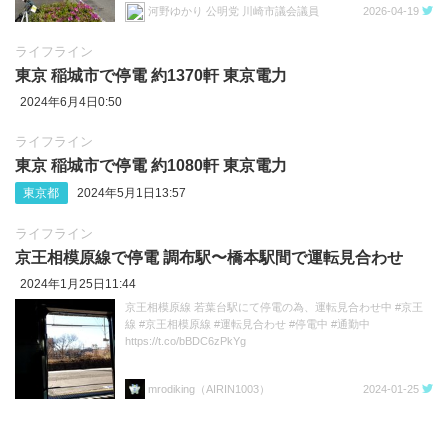
河野ゆかり 公明党 川崎市議会議員
2026-04-19
ライフライン
東京 稲城市で停電 約1370軒 東京電力
2024年6月4日0:50
ライフライン
東京 稲城市で停電 約1080軒 東京電力
東京都
2024年5月1日13:57
ライフライン
京王相模原線で停電 調布駅〜橋本駅間で運転見合わせ
2024年1月25日11:44
京王相模原線 若葉台駅にて停電の為、運転見合わせ中 #京王
線 #京王相模原線 #運転見合わせ #停電中 #通勤中
https://t.co/bBDC6zPkYg
mrodiking（AIRIN1003）
2024-01-25