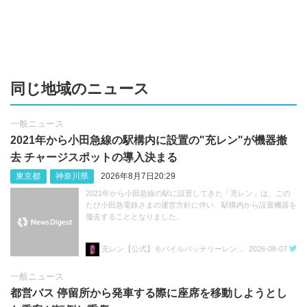
同じ地域のニュース
一般ニュース
2021年から小田急線の駅構内に設置の"充レン"が機器撤
去 チャージスポットの導入決まる
東京都
神奈川県
2026年8月7日20:29
2021年から小田急線の駅に設置してきた「充レン」は、この
たび小田急電鉄さまの運営方針に伴い、駅構内から設置機器を
撤去することとなりました。
充レン【公式】モバイルバッテリーレンタル
2026-08-07
一般ニュース
都営バス 停留所から発車する際に座席を移動しようとし