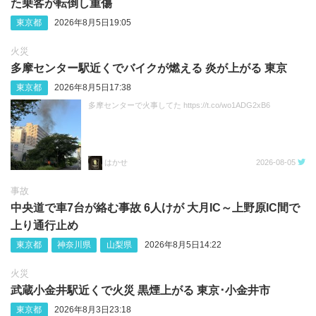
た乗客が転倒し重傷
東京都
2026年8月5日19:05
火災
多摩センター駅近くでバイクが燃える 炎が上がる 東京
東京都
2026年8月5日17:38
多摩センターで火事してた https://t.co/wo1ADG2xB6
はかせ
2026-08-05
事故
中央道で車7台が絡む事故 6人けが 大月IC～上野原IC間で
上り通行止め
東京都
神奈川県
山梨県
2026年8月5日14:22
火災
武蔵小金井駅近くで火災 黒煙上がる 東京･小金井市
東京都
2026年8月3日23:18