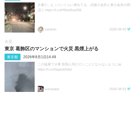
火事だ...えっぐいくらい煙出てる... 武蔵小金井と東小金井の間
辺り https://t.co/H5ime6xpSW
satokan
2026-08-03
火災
東京 葛飾区のマンションで火災 黒煙上がる
東京都
2026年8月1日14:49
この猛暑で火事 怪我人等ひどいことにならないように🙏
https://t.co/SqqeebSdaI
susupapa
2026-08-01