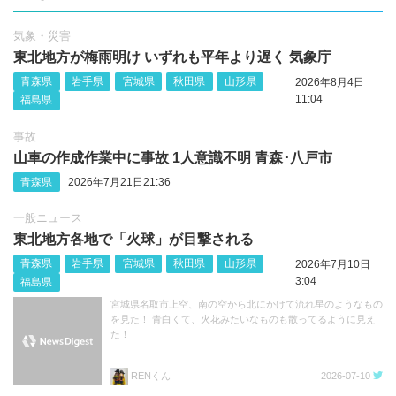
気象・災害
東北地方が梅雨明け いずれも平年より遅く 気象庁
青森県
岩手県
宮城県
秋田県
山形県
2026年8月4日
11:04
福島県
事故
山車の作成作業中に事故 1人意識不明 青森･八戸市
青森県
2026年7月21日21:36
一般ニュース
東北地方各地で「火球」が目撃される
青森県
岩手県
宮城県
秋田県
山形県
2026年7月10日
3:04
福島県
宮城県名取市上空、南の空から北にかけて流れ星のようなもの
を見た！ 青白くて、火花みたいなものも散ってるように見え
た！
RENくん
2026-07-10