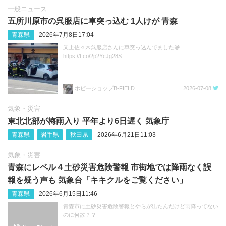
一般ニュース
五所川原市の呉服店に車突っ込む 1人けが 青森
青森県
2026年7月8日17:04
又上佐々木呉服店さんに車突っ込んでました😅
https://t.co/2p2YcJg28S
ホビーショップB-FIELD
2026-07-08
気象・災害
東北北部が梅雨入り 平年より6日遅く 気象庁
青森県
岩手県
秋田県
2026年6月21日11:03
気象・災害
青森にレベル４土砂災害危険警報 市街地では降雨なく誤
報を疑う声も 気象台「キキクルをご覧ください」
青森県
2026年6月15日11:46
青森市に土砂災害危険警報とやらが出たんだけど雨降ってない
のに何故？？