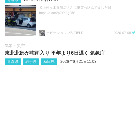
又上佐々木呉服店さんに車突っ込んでました😅
https://t.co/2p2YcJg28S
ホビーショップB-FIELD
2026-07-08
気象・災害
東北北部が梅雨入り 平年より6日遅く 気象庁
青森県
岩手県
秋田県
2026年6月21日11:03