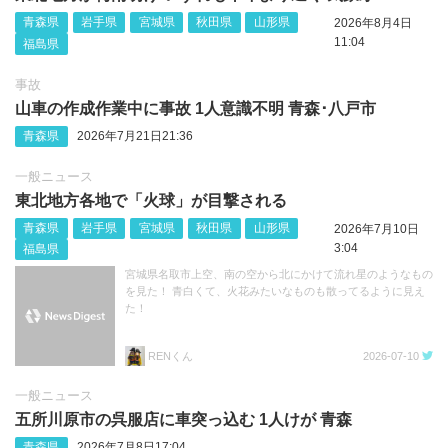
青森県
岩手県
宮城県
秋田県
山形県
2026年8月4日
11:04
福島県
事故
山車の作成作業中に事故 1人意識不明 青森･八戸市
青森県
2026年7月21日21:36
一般ニュース
東北地方各地で「火球」が目撃される
青森県
岩手県
宮城県
秋田県
山形県
2026年7月10日
3:04
福島県
宮城県名取市上空、南の空から北にかけて流れ星のようなもの
を見た！ 青白くて、火花みたいなものも散ってるように見え
た！
RENくん
2026-07-10
一般ニュース
五所川原市の呉服店に車突っ込む 1人けが 青森
青森県
2026年7月8日17:04