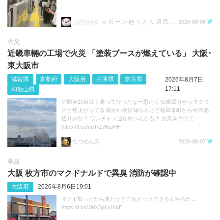
🇯🇵🇺🇦シ ョ ボ ー ン @ う ど ん 県 民💙💛
2026-08-08
火災
近畿車輛の工場で火災 「塗装ブースが燃えている」 大阪･
東大阪市
滋賀県
京都府
大阪府
兵庫県
奈良県
2026年8月7日
17:11
和歌山県
消防車10台近く走って行ったなー思たら 徳庵辺りからモクモ
クと煙上がってる 細かい場所知らんけど稲田本町から今津北
辺りかな？ ワンチャン通られへんかも？ お気を付けて
https://t.co/niJRZWbsHH
なつめん@
2026-08-07
事故
大阪 枚方市のマクドナルドで異臭 消防が確認中
大阪府
2026年8月6日19:01
マクド取ったから来たけどこれピックできるんやろか…
https://t.co/JMxSpLyUmE