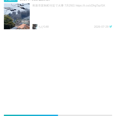
和泉市富秋町付近で火事 7月29日 https://t.co/zDhgTazf1K
ちび148
2026-07-29