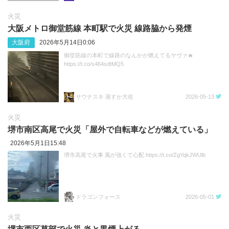
火災
大阪メトロ御堂筋線 本町駅で火災 線路脇から発煙
大阪府
2026年5月14日0:06
御堂筋線の本町で線路のなんかが燃えてるヤヴァ🔥
https://t.co/s464sdtMQ5
サウナスキ 蒸すか大佐
2026-05-13
火災
堺市南区高尾で火災「屋外で自転車などが燃えている」
2026年5月1日15:48
堺市高尾で火事 風が強くて心配 https://t.co/ZgYqkJWUlb
ドラゴンフォース
2026-05-01
火災