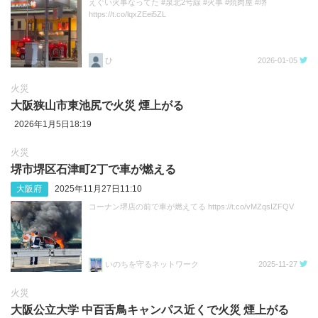
えぐい火事なってた #泉北2号線 #火事 #焼肉屋 #堺
https://t.co/lqxZEei5ZL
ひ
2026-01-05
火災
大阪狭山市東池尻で火災 煙上がる
2026年1月5日18:19
火災
堺市堺区石津町2丁で車が燃える
大阪府
2025年11月27日11:10
コーナン堺店の前で車が燃えてる https://t.co/vMZqsIZFQV
いのちを守るネットワーク
2025-11-27
火災
大阪公立大学 中百舌鳥キャンパス近くで火災 煙上がる