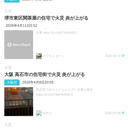
火災
堺市東区関茶屋の住宅で火災 炎が上がる
2026年4月11日5:52
火事 https://t.co/fkYX2kAAK3
カワモトタケシ
2026-04-11
火災
大阪 高石市の住宅街で火災 炎が上がる
大阪府
2026年4月8日20:05
高石市でめちゃくちゃエグい火事が発生
https://t.co/KTBpHwXWnG
ゆめと
2026-04-08
火災