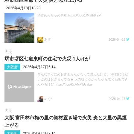
堺市西区草部で火災 炎と黒煙上がる
2026年4月18日18:29
堺市めっちゃ火事🧯 https://t.co/1IMsth8fZV
あず
2026-04-18
火災
堺市堺区七道東町の住宅で火災 1人けが
大阪府
2026年4月17日5:14
そんなすぐに火おさまらんかなって思ったけど、5時前にはだ
いぶ火はおさまってる🔥 火の粉えぐかったから 暫く油断でき
んやろけど https://t.co/KxAMMbUyku
めぐ*
2026-04-17
火災
大阪 富田林市梅の里の資材置き場で火災 炎と大量の黒煙
上がる
大阪府
2026年4月14日2:14