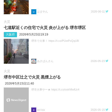
はまやん
2026-06-11
火災
七道駅近くの住宅で火災 炎が上がる 堺市堺区
大阪府
2026年5月23日19:19
堺市で火事！ https://t.co/PUetPxQqUB
あさぱんさん
2026-05-23
火災
堺市中区辻之で火災 黒煙上がる
2026年5月15日11:40
堺市火事やー🔥 https://t.co/ookNfwfLk4
aoi ioa
2026-05-15