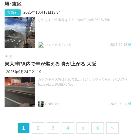
堺･東区
大阪府
2025年10月13日13:34
なかもずで火事起きてる https://t.co/kjP8FBv76k
ハム大のえみりあ
2025-10-13
火災
泉大津PA内で車が燃える 炎が上がる 大阪
2025年9月24日21:19
ガチの車両火災はじめて見たけどどうやったらそうなんの？
https://t.co/5W8iZx8tWp
ONEITAん
2025-09-24
1
2
3
4
5
6
»