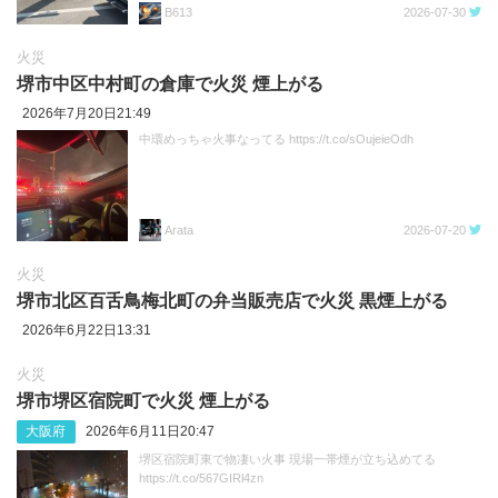
B613
2026-07-30
火災
堺市中区中村町の倉庫で火災 煙上がる
2026年7月20日21:49
中環めっちゃ火事なってる https://t.co/sOujeieOdh
Arata
2026-07-20
火災
堺市北区百舌鳥梅北町の弁当販売店で火災 黒煙上がる
2026年6月22日13:31
火災
堺市堺区宿院町で火災 煙上がる
大阪府
2026年6月11日20:47
堺区宿院町東で物凄い火事 現場一帯煙が立ち込めてる
https://t.co/567GIRl4zn