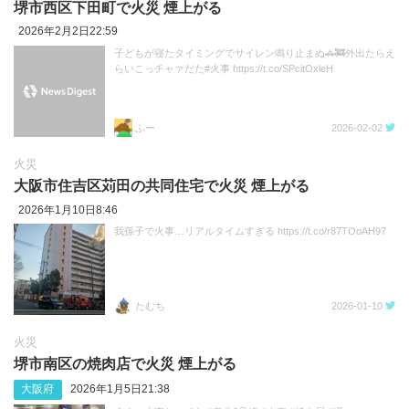
堺市西区下田町で火災 煙上がる
2026年2月2日22:59
子どもが寝たタイミングでサイレン鳴り止まぬ🚓🚒外出たらえ
らいこっチャァだた#火事 https://t.co/SPcitOxleH
ふー
2026-02-02
火災
大阪市住吉区苅田の共同住宅で火災 煙上がる
2026年1月10日8:46
我孫子で火事…リアルタイムすぎる https://t.co/r87TOoAH97
たむち
2026-01-10
火災
堺市南区の焼肉店で火災 煙上がる
大阪府
2026年1月5日21:38