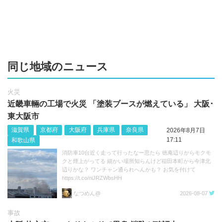
同じ地域のニュース
火災
近畿車輛の工場で火災 「塗装ブースが燃えている」 大阪･
東大阪市
滋賀県
京都府
大阪府
兵庫県
奈良県
2026年8月7日
17:11
和歌山県
消防車10台近く走って行ったなー思たら 徳庵辺りからモクモ
クと煙上がってる 細かい場所知らんけど稲田本町から今津北
辺りかな？ ワンチャン通られへんかも？ お気を付けて
https://t.co/niJRZWbsHH
なつめん@
2026-08-07
事故