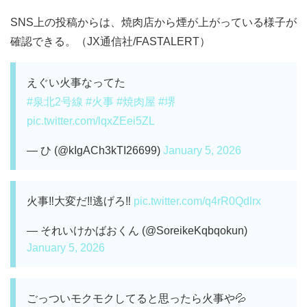
SNS上の投稿からは、焼肉店から煙が上がっている様子が
確認できる。（JX通信社/FASTALERT）
えぐい火事なってた
#泉北2号線
#火事
#焼肉屋
#堺
pic.twitter.com/lqxZEei5ZL
— ひ (@kIgACh3kTI26699)
January 5, 2026
火事‼️大変だ‼️逃げろ‼️
pic.twitter.com/q4rR0Qdlrx
— それいけかばおくん (@SoreikeKqbqokun)
January 5, 2026
ごっついモクモクしてると思ったら火事や💦