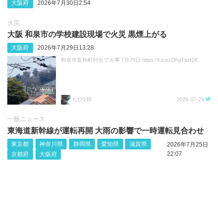
大阪府
2026年7月30日2:54
火災
大阪 和泉市の学校建設現場で火災 黒煙上がる
大阪府
2026年7月29日13:28
和泉市富秋町付近で火事 7月29日 https://t.co/zDhgTazf1K
ちび148
2026-07-29
一般ニュース
東海道新幹線が運転再開 大雨の影響で一時運転見合わせ
東京都
神奈川県
静岡県
愛知県
滋賀県
2026年7月25日
22:07
京都府
大阪府