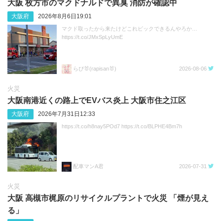
大阪 枚方市のマクドナルドで異臭 消防が確認中
大阪府
2026年8月6日19:01
マクド取ったから来たけどこれピックできるんやろか…
https://t.co/JMxSpLyUmE
らぴ🐰(rapisan🐰)
2026-08-06
火災
大阪南港近くの路上でEVバス炎上 大阪市住之江区
大阪府
2026年7月31日12:33
https://t.co/h8nay5POd7 https://t.co/BLPHE4Bm7h
配車マンA君
2026-07-31
火災
大阪 高槻市梶原のリサイクルプラントで火災 「煙が見え
る」