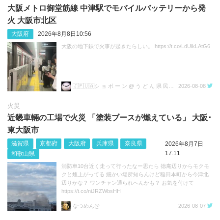
大阪メトロ御堂筋線 中津駅でモバイルバッテリーから発
火 大阪市北区
大阪府
2026年8月8日10:56
大阪の地下鉄で火事が起きたらしい。 https://t.co/LdUikLAtG6
🇯🇵🇺🇦シ ョ ボ ー ン @ う ど ん 県 民💙💛
2026-08-08
火災
近畿車輛の工場で火災 「塗装ブースが燃えている」 大阪･
東大阪市
滋賀県
京都府
大阪府
兵庫県
奈良県
2026年8月7日
17:11
和歌山県
消防車10台近く走って行ったなー思たら 徳庵辺りからモクモ
クと煙上がってる 細かい場所知らんけど稲田本町から今津北
辺りかな？ ワンチャン通られへんかも？ お気を付けて
https://t.co/niJRZWbsHH
なつめん@
2026-08-07