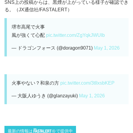
SNS上の投稿からは、黒煙が上がっている様子が確認でき
る。（JX通信社/FASTALERT）
堺市高尾で火事
風が強くて心配
pic.twitter.com/ZgYqkJWUlb
— ドラゴンフォース (@doragon9071)
May 1, 2026
火事やない？和泉の方
pic.twitter.com/3tIIxsbKEP
— 大阪人ゆうき (@glanzayuki)
May 1, 2026
最新の情報は
で提供中