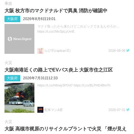
事故
大阪 枚方市のマクドナルドで異臭 消防が確認中
大阪府
2026年8月6日19:01
マクド取ったから来たけどこれピックできるんやろか…
https://t.co/JMxSpLyUmE
らぴ🐰(rapisan🐰)
2026-08-06
火災
大阪南港近くの路上でEVバス炎上 大阪市住之江区
大阪府
2026年7月31日12:33
https://t.co/h8nay5POd7 https://t.co/BLPHE4Bm7h
配車マンA君
2026-07-31
火災
大阪 高槻市梶原のリサイクルプラントで火災 「煙が見え