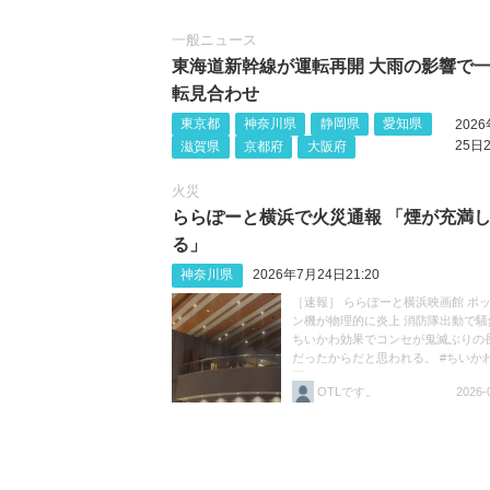
一般ニュース
東海道新幹線が運転再開 大雨の影響で
転見合わせ
東京都
神奈川県
静岡県
愛知県
202
25日2
滋賀県
京都府
大阪府
火災
ららぽーと横浜で火災通報 「煙が充満
る」
神奈川県
2026年7月24日21:20
［速報］ ららぽーと横浜映画館 ポ
ン機が物理的に炎上 消防隊出動で騒
ちいかわ効果でコンセが鬼滅ぶりの
だったからだと思われる。 #ちいか
画ちいかわ https://t.co/HK2ivZFE2B
OTLです。
2026-