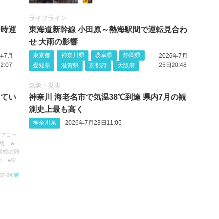
ライフライン
一時運
東海道新幹線 小田原～熱海駅間で運転見合わ
せ 大雨の影響
東京都
神奈川県
岐阜県
静岡県
6年7月
2026年7月
2:07
25日20:48
愛知県
滋賀県
京都府
大阪府
気象・災害
してい
神奈川 海老名市で気温38℃到達 県内7月の観
測史上最も高く
神奈川県
2026年7月23日11:05
ップコー
然。🔥
長蛇の列
わ #映
07-24