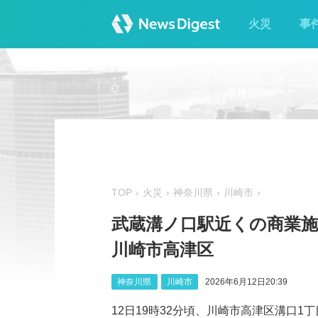
火災
事
TOP
火災
神奈川県
川崎市
武蔵溝ノ口駅近くの商業施
川崎市高津区
神奈川県
川崎市
2026年6月12日20:39
12日19時32分頃、川崎市高津区溝口