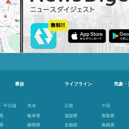
事故
ライフライン
気象・
・甲信越
東海
近畿
中国
県
岐阜県
滋賀県
鳥取県
県
静岡県
京都府
島根県