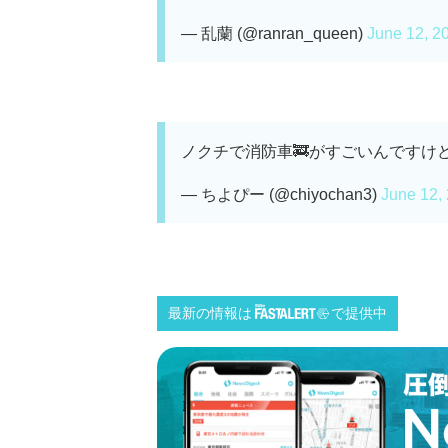
— 乱蘭 (@ranran_queen)
June 12, 2
ノクチで消防車🚒がすごいんですけど
— ちよぴー (@chiyochan3)
June 12,
最新の情報は
で提供中