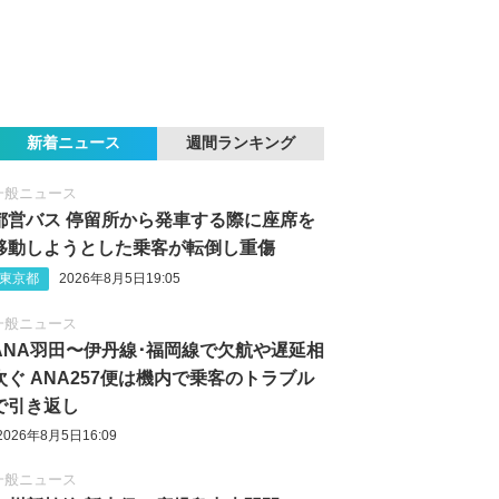
新着ニュース
週間ランキング
一般ニュース
都営バス 停留所から発車する際に座席を
移動しようとした乗客が転倒し重傷
東京都
2026年8月5日19:05
一般ニュース
ANA羽田〜伊丹線･福岡線で欠航や遅延相
次ぐ ANA257便は機内で乗客のトラブル
で引き返し
2026年8月5日16:09
一般ニュース