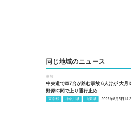
同じ地域のニュース
事故
中央道で車7台が絡む事故 6人けが 大月I
野原IC間で上り通行止め
東京都
神奈川県
山梨県
2026年8月5日14:2