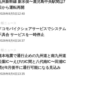
九州新幹線 新水俣〜鹿児島中央駅間は7
日から運転再開
2026年8月5日12:40
一般ニュース
ドコモバイクシェアサービスでシステム
不具合 サービスを一時停止
2026年8月4日16:37
一般ニュース
熊本地震で通行止めの九州道と南九州道
松葉IC〜えびのIC間と八代南IC〜田浦IC
間が8月後半に通行可能になる見込み
2026年8月4日13:35