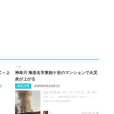
火災
C～上
神奈川 海老名市東柏ケ谷のマンションで火災
炎が上がる
2
神奈川県
2026年8月2日6:22
海老名市東柏ヶ谷2丁目でで火災。 炎の勢い
がすごい。 全然消化できないみたい。。。
https://t.co/tcgfXoLe6t
yu
2026-08-02