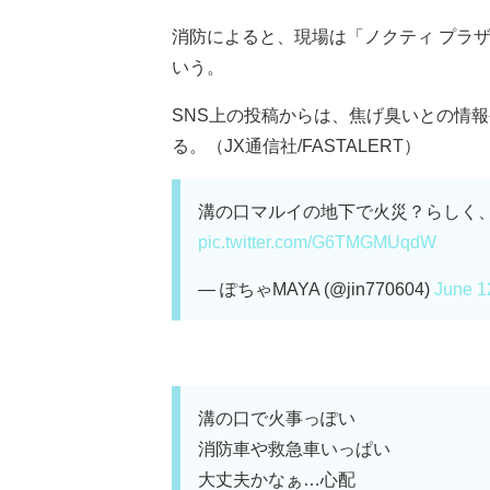
消防によると、現場は「ノクティ プラザ
いう。
SNS上の投稿からは、焦げ臭いとの情
る。（JX通信社/FASTALERT）
溝の口マルイの地下で火災？らしく
pic.twitter.com/G6TMGMUqdW
— ぽちゃMAYA (@jin770604)
June 1
溝の口で火事っぽい
消防車や救急車いっぱい
大丈夫かなぁ…心配