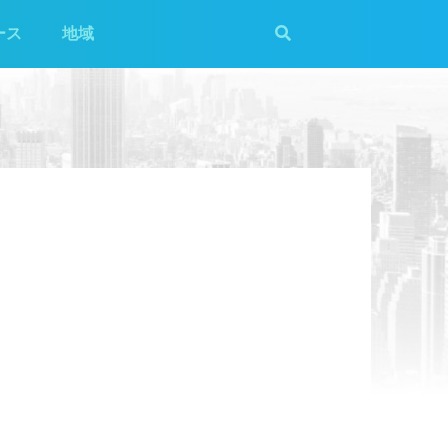
ース
地域