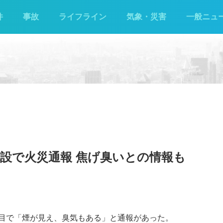
件
事故
ライフライン
気象・災害
一般ニュ
設で火災通報 焦げ臭いとの情報も
1丁目で「煙が見え、臭気もある」と通報があった。