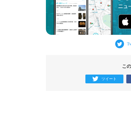
こ
ツイート