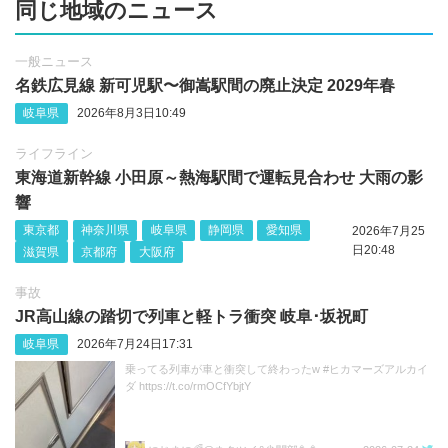
同じ地域のニュース
一般ニュース
名鉄広見線 新可児駅〜御嵩駅間の廃止決定 2029年春
岐阜県
2026年8月3日10:49
ライフライン
東海道新幹線 小田原～熱海駅間で運転見合わせ 大雨の影
響
東京都
神奈川県
岐阜県
静岡県
愛知県
2026年7月25
日20:48
滋賀県
京都府
大阪府
事故
JR高山線の踏切で列車と軽トラ衝突 岐阜･坂祝町
岐阜県
2026年7月24日17:31
乗ってる列車が車と衝突して終わったw #ヒカマーズアルカイ
ダ https://t.co/rmOCfYbjtY