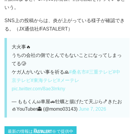
いう。
SNS上の投稿からは、炎が上がっている様子が確認でき
る。（JX通信社/FASTALERT）
大火事🔥
うちの会社の側でとんでもないことになってしまっ
てる🥲
ケガ人がいない事を祈る🙏
#桑名市
#三重テレビ
#中
京テレビ
#東海テレビ
#メーテレ
pic.twitter.com/8ae3lrrkny
— ももくんω車屋🚗牡蠣と揚げたて天ぷら🍤きたお
🦪YouTuber👻 (@momo03143)
June 7, 2026
最新の情報は
で提供中