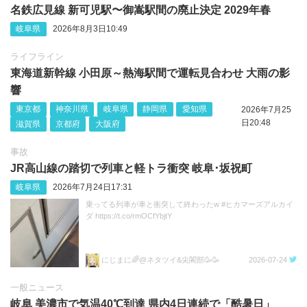
名鉄広見線 新可児駅〜御嵩駅間の廃止決定 2029年春
岐阜県
2026年8月3日10:49
ライフライン
東海道新幹線 小田原～熱海駅間で運転見合わせ 大雨の影
響
東京都
神奈川県
岐阜県
静岡県
愛知県
2026年7月25
日20:48
滋賀県
京都府
大阪府
事故
JR高山線の踏切で列車と軽トラ衝突 岐阜･坂祝町
岐阜県
2026年7月24日17:31
乗ってる列車が車と衝突して終わったw #ヒカマーズアルカイ
ダ https://t.co/rmOCfYbjtY
にじまに🌈@ネタツイ&尖閣部🥳🥳
2026-07-24
一般ニュース
岐阜 美濃市で気温40℃到達 県内4日連続で「酷暑日」